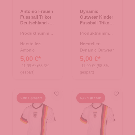
Antonio Frauen
Dynamic
Fussball Trikot
Outwear Kinder
Deutschland -
Fussball Trikot
weiß Gr. L
Set Deutschland
Produktnummer:
Produktnummer:
- weiss 110-116
66.00255.04
66.00037.22
Hersteller:
Hersteller:
Antonio
Dynamic Outwear
5,00 €*
5,00 €*
11,99 €*
(58.3%
11,99 €*
(58.3%
gespart)
gespart)
6,99 € gespart
6,99 € gespart