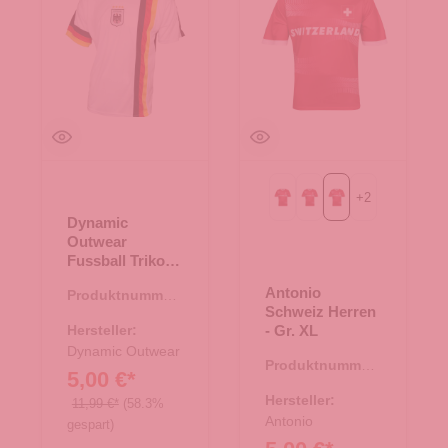
+
2
Gr. L
Gr. M
Gr. XL
Dynamic
Outwear
Fussball Trikot
Deutschland -
Antonio
Produktnummer:
weiß Gr. M
Schweiz Herren
66.00033.23
Hersteller:
- Gr. XL
Dynamic Outwear
Produktnummer:
5,00 €*
66.00327.97
Hersteller:
11,99 €*
(58.3%
Antonio
gespart)