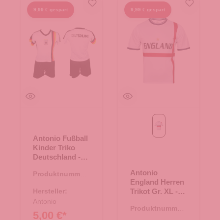
9,99 € gespart
9,99 € gespart
weiß
Antonio Fußball
Kinder Triko
Deutschland -
Gr. XL 146-152
Antonio
Produktnummer:
England Herren
66.00365.04
Hersteller:
Trikot Gr. XL -
weiß
Antonio
Produktnummer:
5,00 €*
66.00319.97