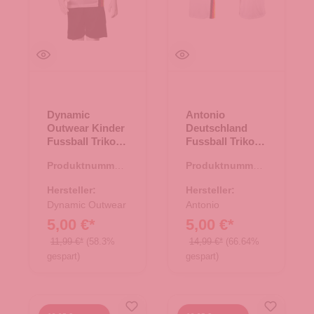
Dynamic
Antonio
Outwear Kinder
Deutschland
Fussball Trikot
Fussball Trikot -
Set Deutschland
weiß Gr. M
Produktnummer:
Produktnummer:
- 96-104
66.00037.21
66.00252.02
Hersteller:
Hersteller:
Dynamic Outwear
Antonio
5,00 €*
5,00 €*
11,99 €*
(58.3%
14,99 €*
(66.64%
gespart)
gespart)