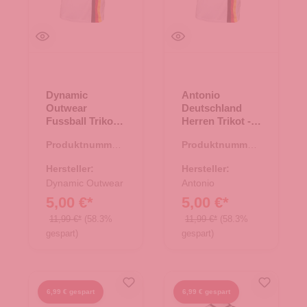
Dynamic
Antonio
Outwear
Deutschland
Fussball Trikot
Herren Trikot -
Deutschland -
Größe M
Produktnummer:
Produktnummer:
weiß Gr. XL
66.00033.19
66.00221.21
Hersteller:
Hersteller:
Dynamic Outwear
Antonio
5,00 €*
5,00 €*
11,99 €*
(58.3%
11,99 €*
(58.3%
gespart)
gespart)
6,99 € gespart
6,99 € gespart