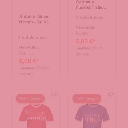
Germany
Fussball Trikot +
Hose Set , 146-
Antonio Italien
Produktnummer:
152 - weiß
Herren - Gr. XL
66.00265.05
Hersteller:
Antonio
Produktnummer:
5,00 €*
66.00320.97
Hersteller:
11,99 €*
(58.3%
Antonio
gespart)
5,00 €*
24,95 €*
(79.96%
gespart)
19,95 € gespart
19,95 € gespart