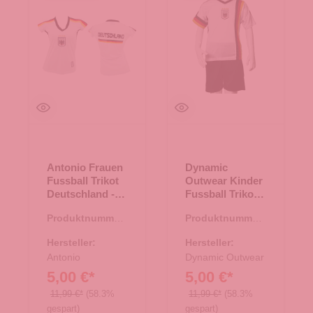
Antonio Frauen
Dynamic
Fussball Trikot
Outwear Kinder
Deutschland -
Fussball Trikot
weiß Gr. XS
Set Deutschland
Produktnummer:
Produktnummer:
- 122-128
66.00255.01
66.00037.23
Hersteller:
Hersteller:
Antonio
Dynamic Outwear
5,00 €*
5,00 €*
11,99 €*
(58.3%
11,99 €*
(58.3%
gespart)
gespart)