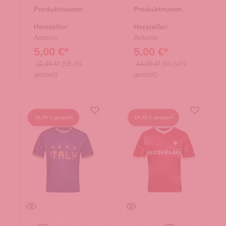
- Deutschland
Gr. M 122-128
Produktnummer:
Produktnummer:
66.00252.03
66.00365.02
Hersteller:
Hersteller:
Antonio
Antonio
5,00 €*
5,00 €*
11,99 €*
(58.3%
14,99 €*
(66.64%
gespart)
gespart)
19,95 € gespart
19,95 € gespart