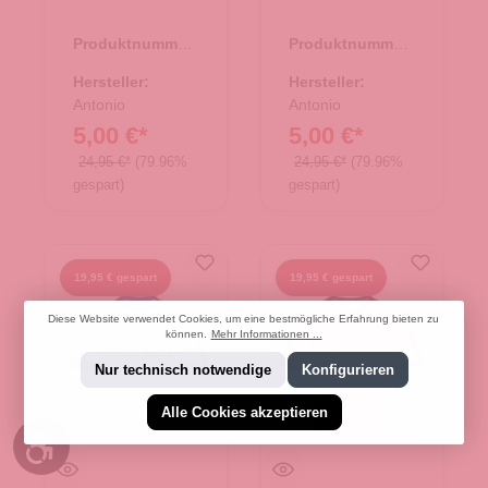
Produktnummer:
Produktnummer:
66.00320.94
66.00317.97
Hersteller:
Hersteller:
Antonio
Antonio
5,00 €*
5,00 €*
24,95 €*
(79.96%
24,95 €*
(79.96%
gespart)
gespart)
19,95 € gespart
19,95 € gespart
Diese Website verwendet Cookies, um eine bestmögliche Erfahrung bieten zu
können.
Mehr Informationen ...
Nur technisch notwendige
Konfigurieren
Alle Cookies akzeptieren
Werkzeugleiste anzeigen