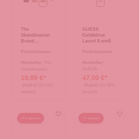
Black
beige
grün
weiß
The
GUESS
Skandinavian
Geldbörse
Brand
Laurel II weiß
Geldbörse
Produktnummer:
Produktnummer:
Querformat -
44.02873.40
44.02961.21
grün
Hersteller:
The
Hersteller:
Skandinavian
GUESS
Brand
19,99 €*
47,00 €*
24,99 €*
(20.01%
70,00 €*
(32.86%
gespart)
gespart)
13 € gespart
7 € gespart