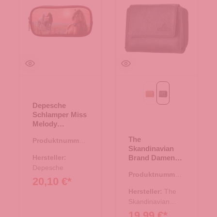
Cognac
schwarz
Depesche
Schlamper Miss
Melody
DREAMLAND
The
Produktnummer:
rot
Skandinavian
44.02366.80
Hersteller:
Brand Damen
Lederbörse -
Depesche
Produktnummer:
schwarz
20,10 €*
44.02623.01
Hersteller:
The
Skandinavian
Brand
19,99 €*