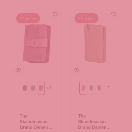
5 € gespart
5 € gespart
+
2
+
2
Black
Blue
Purple
beige
blau
fuchsia
The
The
Skandinavian
Skandinavian
Brand Damen
Brand Damen