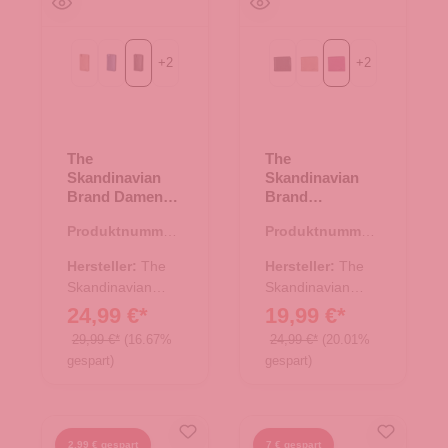
+
2
+
2
beige
blau
schwarz
Black
beige
fuchsia
The
The
Skandinavian
Skandinavian
Brand Damen
Brand
Leder
Geldbörse
Produktnummer:
Produktnummer:
Geldbörse -
Querformat -
44.02875.00
44.02873.82
schwarz
fuchsia
Hersteller:
The
Hersteller:
The
Skandinavian
Skandinavian
Brand
Brand
24,99 €*
19,99 €*
29,99 €*
(16.67%
24,99 €*
(20.01%
gespart)
gespart)
2,99 € gespart
7 € gespart