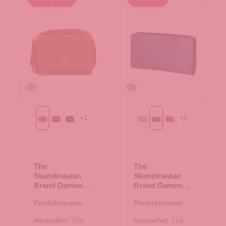
+
1
+
2
Cognac
rot
schwarz
beige
blau
fuchsia
The
The
Skandinavian
Skandinavian
Brand Damen
Brand Damen
Leder
Lederbörse
Produktnummer:
Produktnummer:
Geldbörse -
Quer - blau
44.02581.38
44.02876.60
Cognac
Hersteller:
The
Hersteller:
The