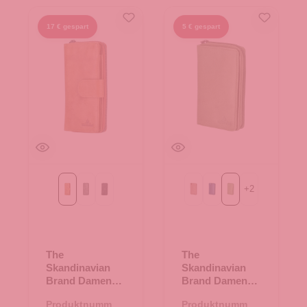
17 € gespart
5 € gespart
+
2
Cognac
Green
schwarz
beige
blau
grün
The
The
Skandinavian
Skandinavian
Brand Damen
Brand Damen
Lederbörse -
Leder
Produktnummer:
Produktnummer:
Cognac
Geldbörse -