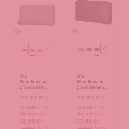
+
1
+
2
Cognac
mint
rot
beige
blau
schwarz
The
The
Skandinavian
Skandinavian
Brand Leder
Brand Damen
Reißverschluss
Lederbörse
Produktnummer:
Produktnummer:
Geldbörse -
Quer - schwarz
44.02411.41
44.02876.00
mint
Hersteller:
The
Hersteller:
The
Skandinavian
Skandinavian
Brand
Brand
22,99 €*
27,99 €*
35,99 €*
(36.12%
34,99 €*
(20.01%