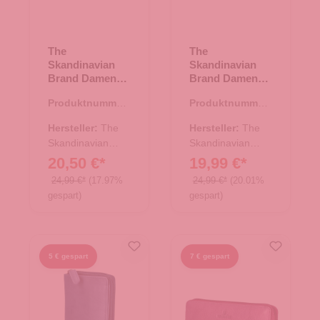
The
The
Skandinavian
Skandinavian
Brand Damen
Brand Damen
Leder
Lederbörse -
Produktnummer:
Produktnummer:
Geldbörse
Cognac
44.02742.00
44.02623.39
Maritime
Hersteller:
The
Hersteller:
The
schwarz
Skandinavian
Skandinavian
Brand
Brand
20,50 €*
19,99 €*
24,99 €*
(17.97%
24,99 €*
(20.01%
gespart)
gespart)
5 € gespart
7 € gespart