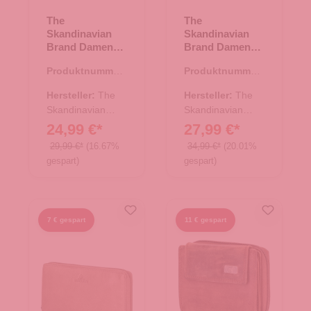
The
The
Skandinavian
Skandinavian
Brand Damen
Brand Damen
Leder
Lederbörse
Produktnummer:
Produktnummer:
Geldbörse Quer
Quer - grün
44.02885.40
44.02876.40
- Green
Hersteller:
The
Hersteller:
The
Skandinavian
Skandinavian
Brand
Brand
24,99 €*
27,99 €*
29,99 €*
(16.67%
34,99 €*
(20.01%
gespart)
gespart)
7 € gespart
11 € gespart