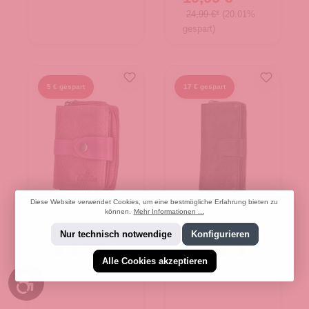
24,99 €*
(20.01%
gespart)
5 € gespart
17 € gespart
Diese Website verwendet Cookies, um eine bestmögliche Erfahrung bieten zu
können.
Mehr Informationen ...
Nur technisch notwendige
Konfigurieren
+
2
Black
Blue
Purple
Cognac
Green
schwarz
Alle Cookies akzeptieren
Werkzeugleiste anzeigen