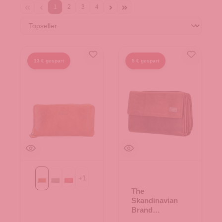
1
2
3
4
13 € gespart
5 € gespart
+
1
Cognac
mint
rot
The
Skandinavian
Brand
Lederbörse