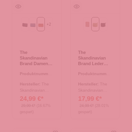
+
2
Black
Blue
Cognac
beige
grün
schwarz
The
The
Skandinavian
Skandinavian
Brand Damen
Brand Leder
Leder
Geldbörse
Produktnummer:
Produktnummer:
Geldbörse Quer
Hochformat -
44.02885.38
44.02874.40
- Cognac
grün
Hersteller:
The
Hersteller:
The
Skandinavian
Skandinavian
Brand
Brand
24,99 €*
17,99 €*
29,99 €*
(16.67%
24,99 €*
(28.01%
gespart)
gespart)