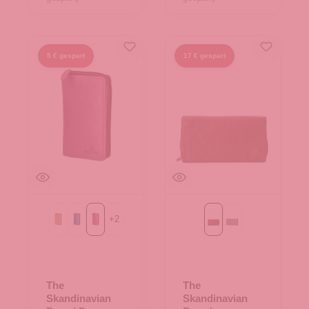
5 € gespart
17 € gespart
+
2
beige
blau
fuchsia
Cognac
blau/grau
The
The
Skandinavian
Skandinavian