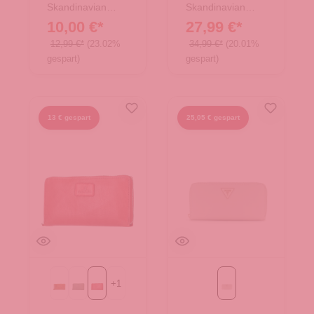
Skandinavian
Skandinavian
Brand
Brand
10,00 €*
27,99 €*
12,99 €*
(23.02%
34,99 €*
(20.01%
gespart)
gespart)
13 € gespart
25,05 € gespart
+
1
Cognac
mint
rot
Ivory