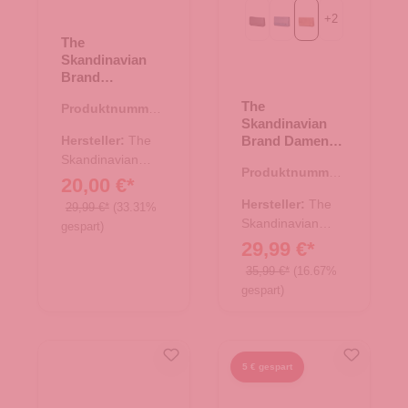
+
2
Black
Blue
Cognac
The
Skandinavian
Brand
Lederbörse
The
Produktnummer:
Hunter - tan
Skandinavian
44.02892.30
Hersteller:
The
Brand Damen
Leder
Skandinavian
Produktnummer:
Geldbörse Quer
Brand
20,00 €*
44.02886.38
- Cognac
Hersteller:
The
29,99 €*
(33.31%
Skandinavian
gespart)
Brand
29,99 €*
35,99 €*
(16.67%
gespart)
5 € gespart