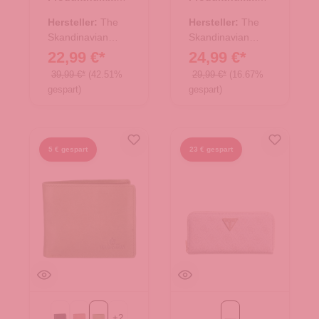
44.02761.38
44.02875.40
grün
Hersteller:
The
Hersteller:
The
Skandinavian
Skandinavian
Brand
Brand
22,99 €*
24,99 €*
39,99 €*
(42.51%
29,99 €*
(16.67%
gespart)
gespart)
5 € gespart
23 € gespart
+
2