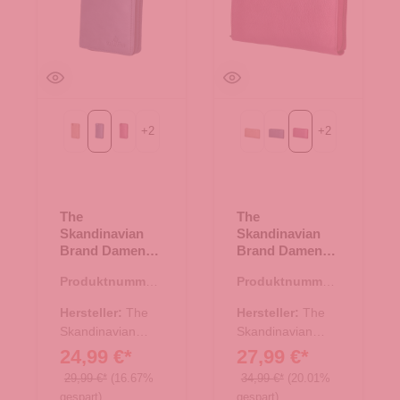
+
2
+
2
beige
blau
fuchsia
beige
blau
fuchsia
The
The
Skandinavian
Skandinavian
Brand Damen
Brand Damen
Leder
Lederbörse
Produktnummer:
Produktnummer:
Geldbörse - blau
Quer - fuchsia
44.02875.60
44.02876.82
Hersteller:
The
Hersteller:
The
Skandinavian
Skandinavian
Brand
Brand
24,99 €*
27,99 €*
29,99 €*
(16.67%
34,99 €*
(20.01%
gespart)
gespart)