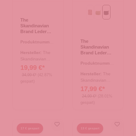
beige
grün
schwarz
The
Skandinavian
Brand Leder
Geldbörse -
The
Produktnummer:
Cognac
Skandinavian
44.02714.38
Hersteller:
The
Brand Leder
Geldbörse
Skandinavian
Produktnummer:
Hochformat -
Brand
19,99 €*
44.02874.00
schwarz
Hersteller:
The
34,99 €*
(42.87%
Skandinavian
gespart)
Brand
17,99 €*
24,99 €*
(28.01%
gespart)
17 € gespart
13 € gespart