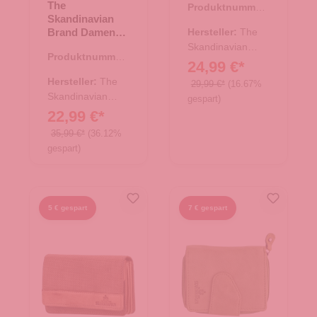
The
Produktnummer:
Hunter - tan
Skandinavian
44.02891.30
Brand Damen
Hersteller:
The
Geldbörse
Skandinavian
Produktnummer:
Leder - Cognac
Brand
24,99 €*
44.02411.38
Hersteller:
The
29,99 €*
(16.67%
Skandinavian
gespart)
Brand
22,99 €*
35,99 €*
(36.12%
gespart)
5 € gespart
7 € gespart