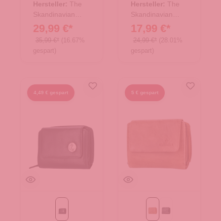
Hersteller:
The
Hersteller:
The
Skandinavian
Skandinavian
Brand
Brand
29,99 €*
17,99 €*
35,99 €*
(16.67%
24,99 €*
(28.01%
gespart)
gespart)
4,49 € gespart
5 € gespart
schwarz
Cognac
schwarz