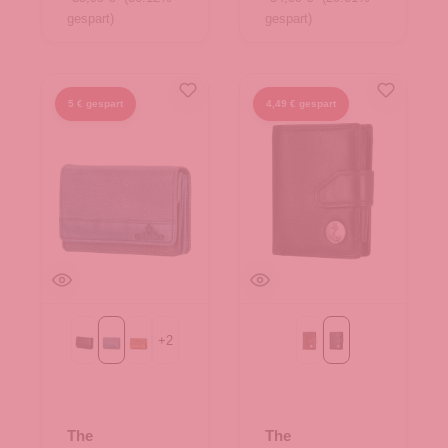
gespart)
gespart)
5 € gespart
4,49 € gespart
+
2
Black
Blue
Cognac
braun
schwarz
The
The