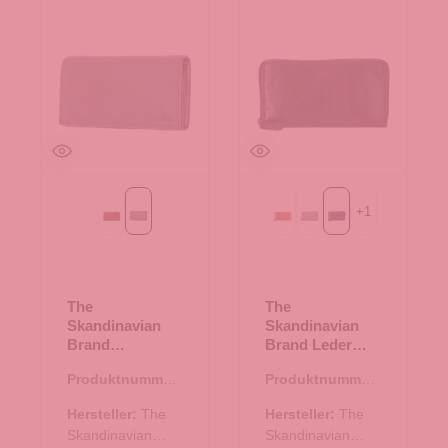
+
1
Cognac
blau/grau
Cognac
mint
schwarz
The
The
Skandinavian
Skandinavian
Brand
Brand Leder
Damenbörse mit
Reißverschluss
Produktnummer:
Produktnummer:
Druckknopf
Geldbörse -
44.02602.61
44.02411.00
Quer - blau/grau
schwarz
Hersteller:
The
Hersteller:
The
Skandinavian
Skandinavian