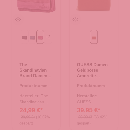
+
2
Black
Blue
Purple
Cognac
The
GUESS Damen
Skandinavian
Geldbörse
Brand Damen
Amorette
Leder
Cognac
Produktnummer:
Produktnummer:
Geldbörse Quer
44.02885.50
44.02969.38
- Purple
Hersteller:
The
Hersteller:
Skandinavian
GUESS
Brand
24,99 €*
39,95 €*
29,99 €*
(16.67%
60,00 €*
(33.42%
gespart)
gespart)