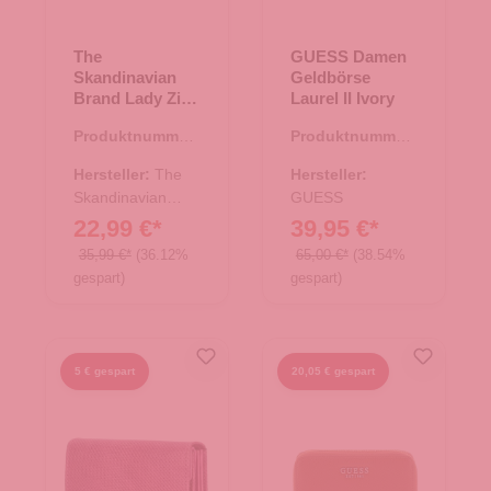
The
GUESS Damen
Skandinavian
Geldbörse
Brand Lady Zip
Laurel II Ivory
Wallet Washed
Produktnummer:
Produktnummer:
Leather - rot
44.02411.80
44.02963.26
Hersteller:
The
Hersteller:
Skandinavian
GUESS
Brand
22,99 €*
39,95 €*
35,99 €*
(36.12%
65,00 €*
(38.54%
gespart)
gespart)
5 € gespart
20,05 € gespart