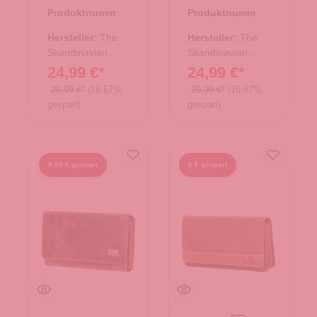
Leder
Leder
Produktnummer:
Produktnummer:
Geldbörse mittel
Geldbörse -
44.02883.50
44.02875.26
- Purple
beige
Hersteller:
The
Hersteller:
The
Skandinavian
Skandinavian
Brand
Brand
24,99 €*
24,99 €*
29,99 €*
(16.67%
29,99 €*
(16.67%
gespart)
gespart)
9,99 € gespart
6 € gespart