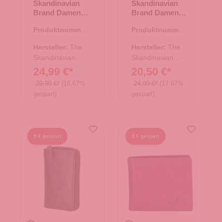
Skandinavian
Skandinavian
Brand Damen
Brand Damen
Leder
Leder
Produktnummer:
Produktnummer:
Geldbörse Quer
Geldbörse
44.02885.60
44.02745.00
- Blue
Maritime
Hersteller:
The
Hersteller:
The
schwarz
Skandinavian
Skandinavian
Brand
Brand
24,99 €*
20,50 €*
29,99 €*
(16.67%
24,99 €*
(17.97%
gespart)
gespart)
5 € gespart
5 € gespart