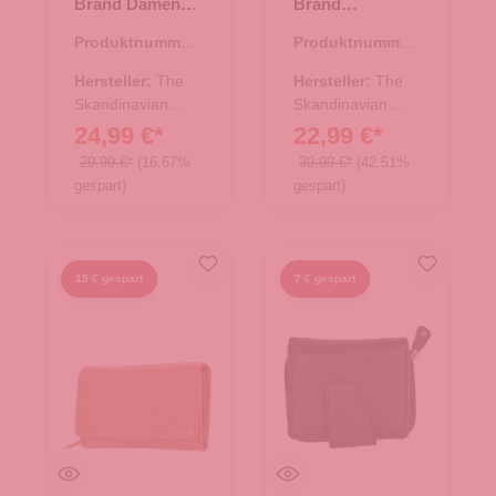
Brand Damen
Brand
Leder
Damenbörse mit
Produktnummer:
Produktnummer:
Geldbörse -
Druckknopf
44.02875.82
44.02602.38
fuchsia
Quer - Cognac
Hersteller:
The
Hersteller:
The
Skandinavian
Skandinavian
Brand
Brand
24,99 €*
22,99 €*
29,99 €*
(16.67%
39,99 €*
(42.51%
gespart)
gespart)
15 € gespart
7 € gespart