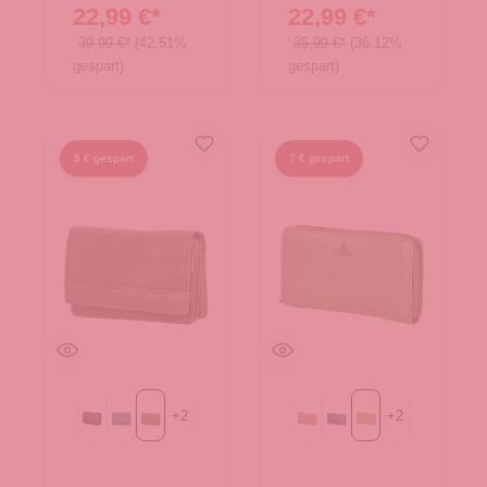
Brand
Brand
22,99 €*
22,99 €*
39,99 €*
(42.51%
35,99 €*
(36.12%
gespart)
gespart)
5 € gespart
7 € gespart
+
2
+
2
Black
Blue
Green
beige
blau
grün