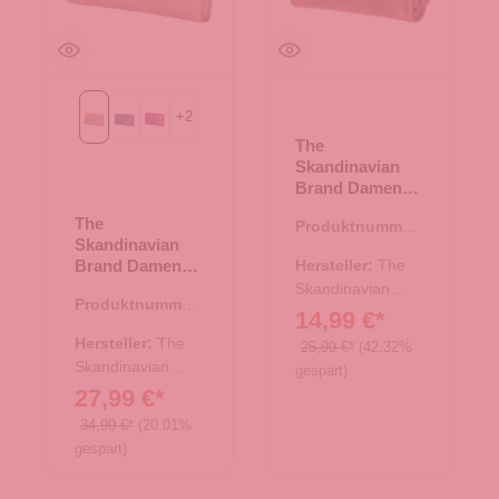
+
2
beige
blau
fuchsia
The
Skandinavian
Brand Damen
Lederbörse
The
Produktnummer:
Hunter - tan
Skandinavian
44.02890.30
Brand Damen
Hersteller:
The
Lederbörse
Skandinavian
Produktnummer:
Quer - beige
Brand
14,99 €*
44.02876.26
Hersteller:
The
25,99 €*
(42.32%
Skandinavian
gespart)
Brand
27,99 €*
34,99 €*
(20.01%
gespart)