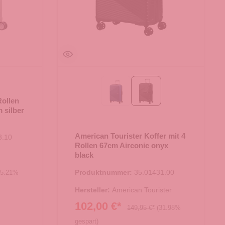
midnight navy
onyx black
Rollen
 silber
American Tourister Koffer mit 4
3.10
Rollen 67cm Airconic onyx
black
Produktnummer:
35.01431.00
25.21%
Hersteller:
American Tourister
102,00 €*
149,95 €*
(31.98%
gespart)