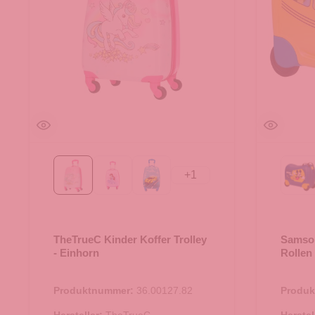
+
1
Einhorn
Prinzessin
Race
Mi
TheTrueC Kinder Koffer Trolley
Samson
- Einhorn
Rollen
Produktnummer:
36.00127.82
Produ