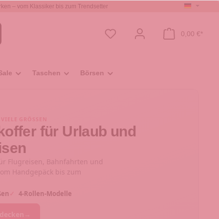
ken – vom Klassiker bis zum Trendsetter
0,00 €*
Sale
Taschen
Börsen
· VIELE GRÖSSEN
offer für Urlaub und
isen
ür Flugreisen, Bahnfahrten und
 vom Handgepäck bis zum
ßen
✓
4-Rollen-Modelle
tdecken
→