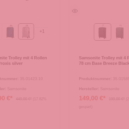
+
1
t Graphite
Petrol Blue
silver
Black
dark
ite Trolley mit 4 Rollen
Samsonite Trolley mit 4 
roxis silver
78 cm Base Breeze Blac
ktnummer:
35.01423.10
Produktnummer:
35.0158
ler:
Samsonite
Hersteller:
Samsonite
00 €*
149,00 €*
449,00 €*
(17.82%
199,00 €*
(
gespart)