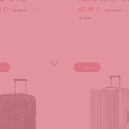
ler:
Samsonite
Hersteller:
American Touris
0 €*
98,00 €*
99,00 €*
(4.04%
179,95 €*
(45
gespart)
spart
214 € gespart