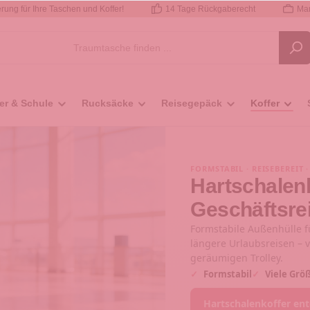
rung für Ihre Taschen und Koffer!
14 Tage Rückgaberecht
Mar
er & Schule
Rucksäcke
Reisegepäck
Koffer
FORMSTABIL · REISEBEREIT 
Hartschalenk
Geschäftsre
Formstabile Außenhülle f
längere Urlaubsreisen –
geräumigen Trolley.
✓
Formstabil
✓
Viele Grö
Hartschalenkoffer en