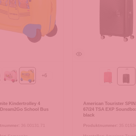
+
6
ckey Happy
Minnie Flower Power
School Bus
SUN KISSE
bass
ite Kindertrolley 4
American Tourister SPI
 Dream2Go School Bus
67/24 TSA EXP Soundbo
black
ktnummer:
36.00131.71
Produktnummer:
35.0153