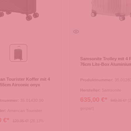
onyx black
Samsonite Trolley mit 4 
76cm Lite-Box Aluminium
an Tourister Koffer mit 4
Produktnummer:
35.0128
 55cm Airconic onyx
Hersteller:
Samsonite
635,00 €*
ktnummer:
35.01430.00
849,00 €*
(
gespart)
ler:
American Tourister
0 €*
129,95 €*
(26.13%