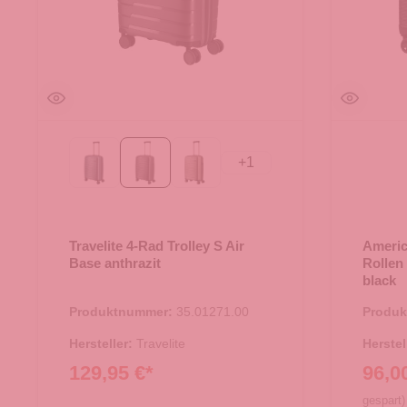
+
1
Eisblau
anthrazit
champagner
Travelite 4-Rad Trolley S Air
Americ
Base anthrazit
Rollen
black
Produktnummer:
35.01271.00
Produ
Hersteller:
Travelite
Herstel
129,95 €*
96,0
gespart)