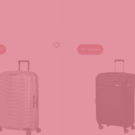
rt
50 € gespart