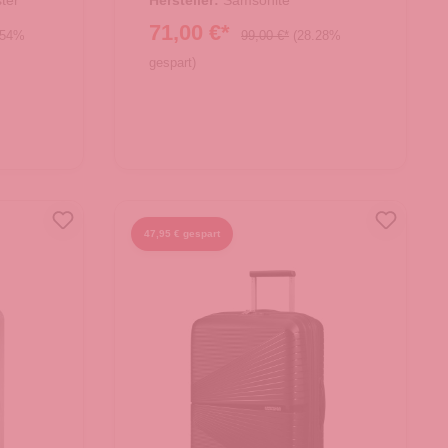
ter
Hersteller:
Samsonite
71,00 €*
.54%
99,00 €*
(28.28%
gespart)
47,95 € gespart