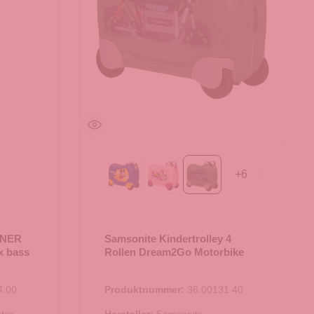
+
6
Mickey Happy
Minnie Flower Power
Motorbike
D CORAL
 black
NNER
Samsonite Kindertrolley 4
x bass
Rollen Dream2Go Motorbike
4.00
Produktnummer:
36.00131.40