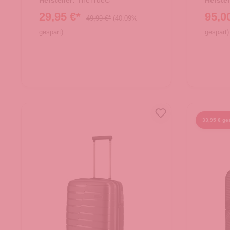
Hersteller:
TheTrueC
Herstel
29,95 €*
95,0
49,99 €*
(40.09%
gespart)
gespart)
33,95 € ge