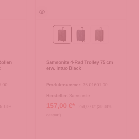
 green
Black
Blue Nights
Olive Green
Rollen
Samsonite 4-Rad Trolley 75 cm
k
erw. Intuo Black
5.00
Produktnummer:
35.01601.00
Hersteller:
Samsonite
157,00 €*
25.13%
259,00 €*
(39.38%
gespart)