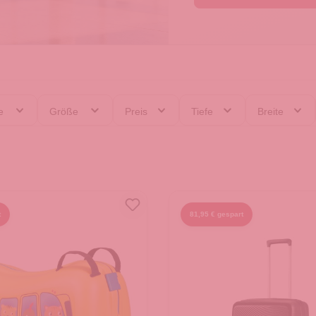
ie
Größe
Preis
Tiefe
Breite
t
81,95 € gespart