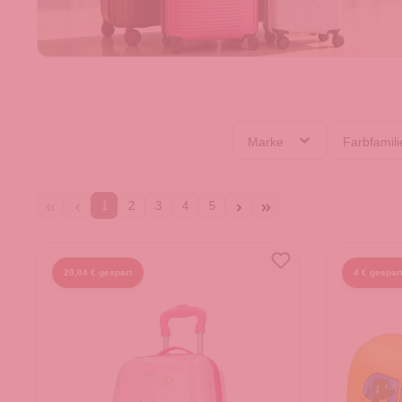
Marke
Farbfamil
1
2
3
4
5
20,04 € gespart
4 € gespar