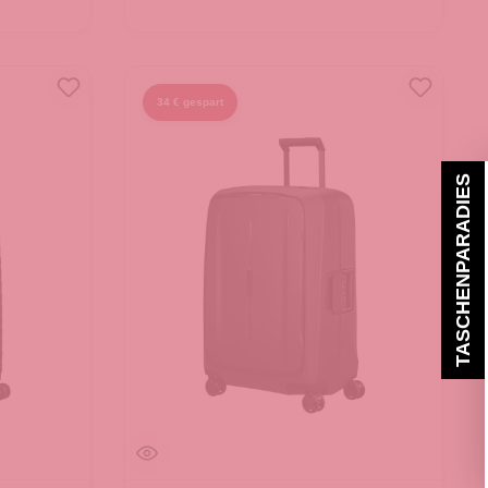
34 € gespart
TASCHENPARADIES