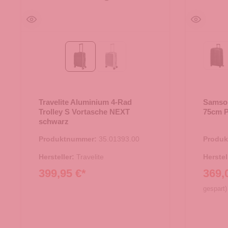
Mat
schwarz
silber
Travelite Aluminium 4-Rad
Samson
Trolley S Vortasche NEXT
75cm P
schwarz
Produktnummer:
35.01393.00
Produ
Hersteller:
Travelite
Herstel
399,95 €*
369,
gespart)