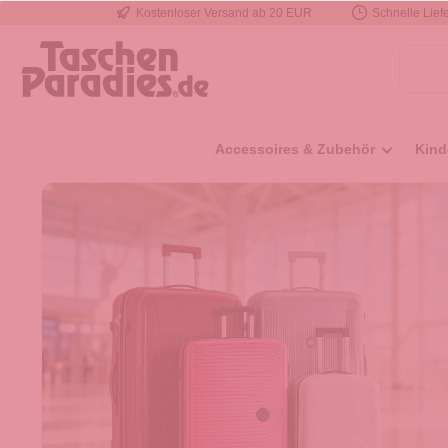
Kostenloser Versand ab 20 EUR
Schnelle Liefe
e springen
Zur Hauptnavigation springen
Accessoires & Zubehör
Kind