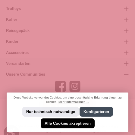
Trolleys
Koffer
Reisegepäck
Kinder
Accessoires
Versandarten
Unsere Communities
Diese Website verwendet Cookies, um eine bestmögliche Erfahrung bieten zu
können.
Mehr Informationen ...
Bestellung widerrufen
Nur technisch notwendige
Konfigurieren
Alle Cookies akzeptieren
* Alle Preise inkl. gesetzl. Mehrwertsteuer zzgl.
Versandkosten
und ggf.
Werkzeugleiste anzeigen
Nachnahmegebühren, wenn nicht anders angegeben.