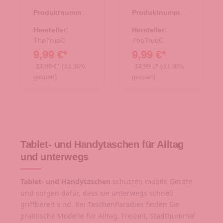
Urban Line -
Urban Line -
Produktnummer:
Produktnummer:
Leni Leni
Leni Leni
08.00799.80
08.00799.40
rosa/grau
mint/rosa
Hersteller:
Hersteller:
TheTrueC
TheTrueC
9,99 €*
9,99 €*
14,99 €*
(33.36%
14,99 €*
(33.36%
gespart)
gespart)
Tablet- und Handytaschen für Alltag
und unterwegs
Tablet- und Handytaschen
schützen mobile Geräte
und sorgen dafür, dass sie unterwegs schnell
griffbereit sind. Bei TaschenParadies finden Sie
praktische Modelle für Alltag, Freizeit, Stadtbummel