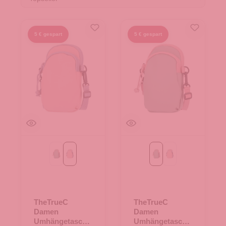
5 € gespart
5 € gespart
mint/rosa
rosa/grau
mint/rosa
rosa/grau
TheTrueC
TheTrueC
Damen
Damen
Umhängetasche
Umhängetasche