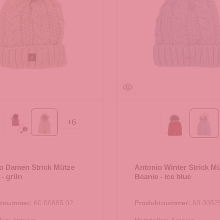
+
6
ry
bordeaux
grün
Red
ice 
o Damen Strick Mütze
Antonio Winter Strick M
 - grün
Beanie - ice blue
ktnummer:
60.00885.02
Produktnummer:
60.0052