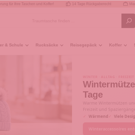
rung für Ihre Taschen und Koffer!
14 Tage Rückgaberecht
Mar
er & Schule
Rucksäcke
Reisegepäck
Koffer
WINTER · ALLTAG · FREIZEIT
Wintermützen
Tage
Warme Wintermützen und 
Freizeit und Spaziergäng
✓
Wärmend
✓
Viele Desi
Winteraccessoires en