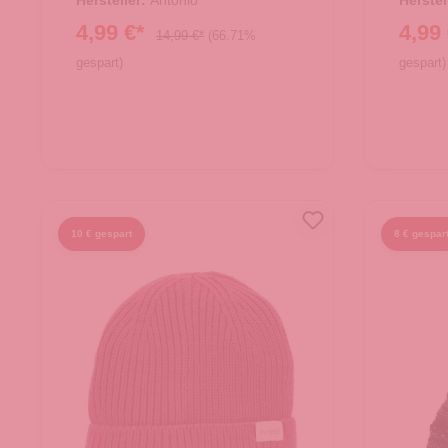
Hersteller:
Antonio
Herstel
4,99 €*
4,99
14,99 €*
(66.71%
gespart)
gespart)
10 € gespart
8 € gespar