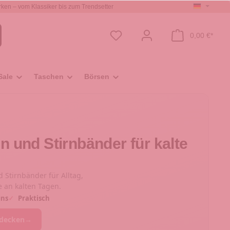
ken – vom Klassiker bis zum Trendsetter
0,00 €*
Sale
Taschen
Börsen
 und Stirnbänder für kalte
Stirnbänder für Alltag,
e an kalten Tagen.
gns
✓
Praktisch
tdecken
→