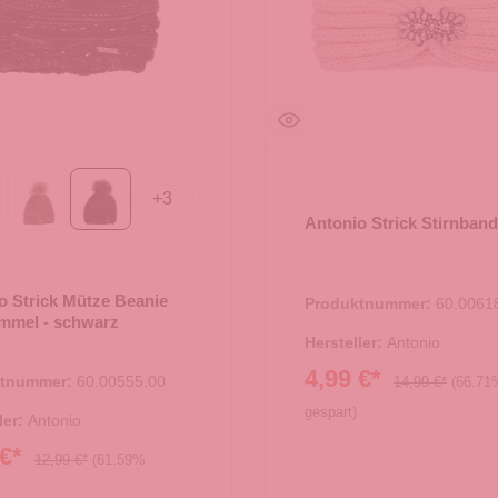
+
3
sa
Taupe
schwarz
Antonio Strick Stirnband
o Strick Mütze Beanie
Produktnummer:
60.0061
mmel - schwarz
Hersteller:
Antonio
4,99 €*
ktnummer:
60.00555.00
14,99 €*
(66.71
gespart)
ler:
Antonio
 €*
12,99 €*
(61.59%