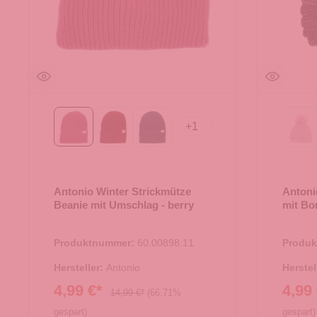
+
1
berry
bordeaux
petrol
Ro
Antonio Winter Strickmütze
Antoni
Beanie mit Umschlag - berry
mit Bo
Produktnummer:
60.00898.11
Produ
Hersteller:
Antonio
Herstel
4,99 €*
4,99
14,99 €*
(66.71%
gespart)
gespart)