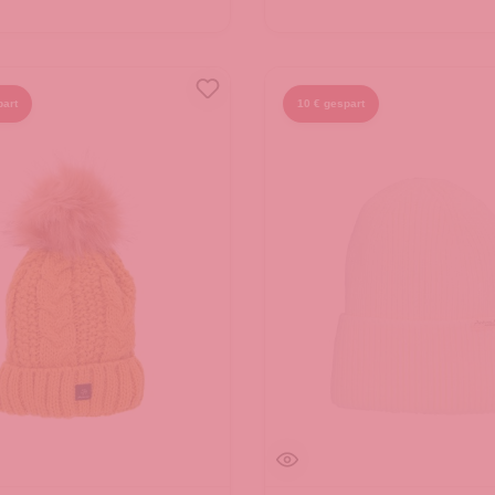
part
10 € gespart