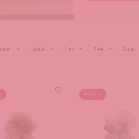
teller
Größe
Preis
Tiefe
Breite
rt
10 € gespart