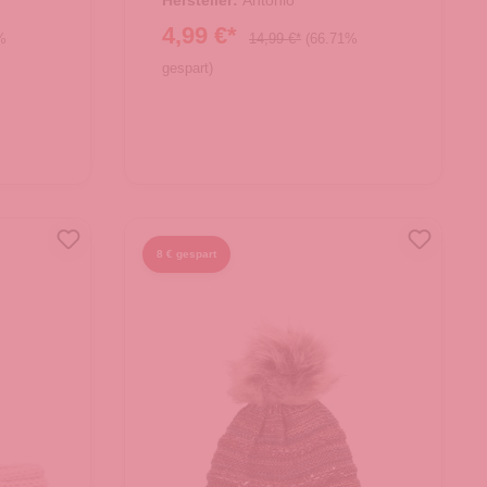
Hersteller:
Antonio
4,99 €*
%
14,99 €*
(66.71%
gespart)
8 € gespart