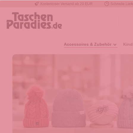
Kostenloser Versand ab 20 EUR
Schnelle Liefe
e springen
Zur Hauptnavigation springen
Accessoires & Zubehör
Kind