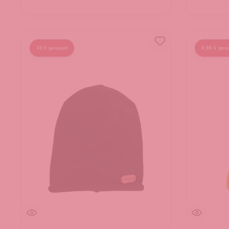
10 € gespart
9,96 € ges