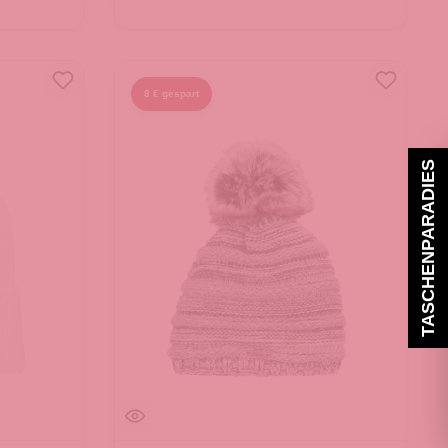
8 € gespart
TASCHENPARADIES