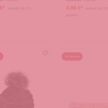
ler:
Antonio
Hersteller:
Antonio
 €*
4,99 €*
14,99 €*
(66.71%
14,99 €*
(66.71
gespart)
t
10 € gespart