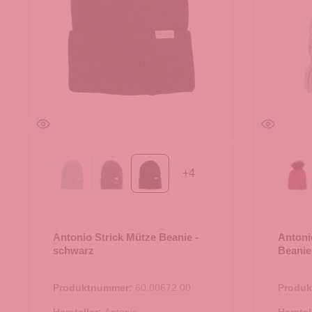
+
4
blau
dunkelgrau
schwarz
ber
Antonio Strick Mütze Beanie -
Antoni
schwarz
Beanie
Produktnummer:
60.00672.00
Produ