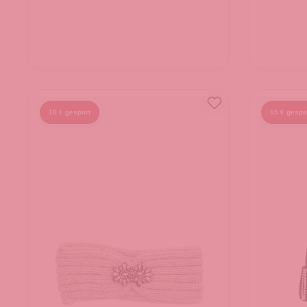
10 € gespart
15 € gespa