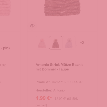
+
3
Rosa
Taupe
blau
 - pink
Antonio Strick Mütze Beanie
8.82
mit Bommel - Taupe
Produktnummer:
60.00555.37
%
Hersteller:
Antonio
4,99 €*
12,99 €*
(61.59%
gespart)