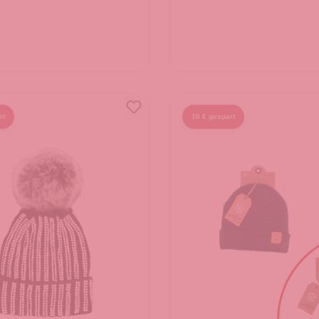
rt
10 € gespart