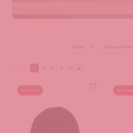
Marke
Farbe vom Hers
1
2
3
4
10 € gespart
10 € gespa