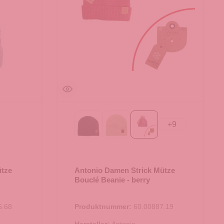
+
9
Black
Green
berry
blue
ütze
Antonio Damen Strick Mütze
Bouclé Beanie - berry
5.68
Produktnummer:
60.00887.19