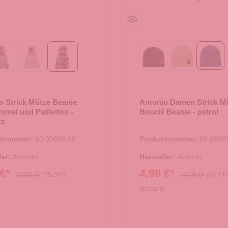
Black
Green
petro
dunkelgrau
hellgrau
schwarz
o Strick Mütze Beanie
Antonio Damen Strick M
mmel und Pailletten -
Bouclé Beanie - petrol
rz
ktnummer:
60.00668.00
Produktnummer:
60.0088
ler:
Antonio
Hersteller:
Antonio
 €*
4,99 €*
19,99 €*
(75.04%
14,99 €*
(66.71
gespart)