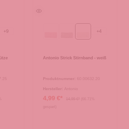
+
9
+
4
l
altrosa
beige
weiß
ütze
Antonio Strick Stirnband - weiß
7.25
Produktnummer:
60.00632.20
Hersteller:
Antonio
4,99 €*
%
14,99 €*
(66.71%
gespart)