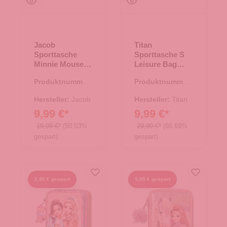
Jacob
Titan
Sporttasche
Sporttasche S
Minnie Mouse
Leisure Bag
Disney Rosa
Black
Produktnummer:
Produktnummer:
37.00018.82
33.00967.00
Hersteller:
Jacob
Hersteller:
Titan
9,99 €*
9,99 €*
19,99 €*
(50.03%
29,99 €*
(66.69%
gespart)
gespart)
2,95 € gespart
5,95 € gespart