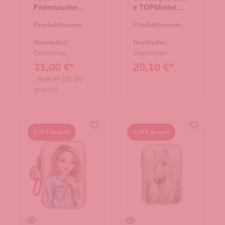
Federtasche
e TOPModel
Action World
FUR EVER
Produktnummer:
Produktnummer:
Gaming
FRIENDS Rosa
46.00177.00
46.00172.81
Hersteller:
Hersteller:
Depesche
Depesche
31,00 €*
20,10 €*
39,95 €*
(22.4%
gespart)
5,95 € gespart
3,95 € gespart