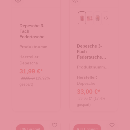
+
3
GIRL POWER
JUICY
MY BFF
Depesche 3-
Fach
Federtasche
COWGIRL
Depesche 3-
Produktnummer:
Creme und Lila
Fach
46.00168.82
Hersteller:
Federtasche
TOPModel GIRL
Depesche
Produktnummer:
POWER
31,99 €*
46.00151.26
Hersteller:
39,95 €*
(19.92%
Depesche
gespart)
33,00 €*
39,95 €*
(17.4%
gespart)
9,95 € gespart
6,95 € gespart