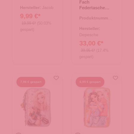
Fach
37.00017.60
Hersteller:
Jacob
Federtasche
Miss Melody
9,99 €*
Produktnummer:
POPPY SAND
19,99 €*
(50.03%
46.00150.26
26-beige
Hersteller:
gespart)
Depesche
33,00 €*
39,95 €*
(17.4%
gespart)
7,96 € gespart
6,95 € gespart