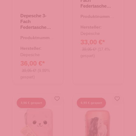
Fach
Federtasche
Miss Melody
Depesche 3-
Produktnummer:
LUXURY
Fach
46.00175.30
HORSE
Federtasche
Hersteller:
Monster Cars
Depesche
Produktnummer:
LED Polizeiauto
33,00 €*
46.00151.00
Hersteller:
39,95 €*
(17.4%
Depesche
gespart)
36,00 €*
39,95 €*
(9.89%
gespart)
3,96 € gespart
6,95 € gespart