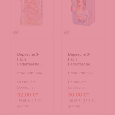
Depesche 3-
Depesche 3-
Fach
Fach
Federtasche
Federtasche
TOPModel
TOPModel
Produktnummer:
Produktnummer:
ELECTRIC 10-
FLASH lila
46.00146.10
46.00137.50
Silber
Hersteller:
Hersteller:
Depesche
Depesche
32,00 €*
30,00 €*
36,95 €*
(13.4%
36,95 €*
(18.81%
gespart)
gespart)