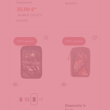
Depesche
gespart)
30,00 €*
39,95 €*
(24.91%
gespart)
3,95 € gespart
6,95 € gespart
+
3
GIRL POWER
JUICY
Polizeiauto
Depesche 3-