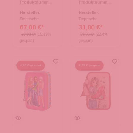
Produktnummer:
Produktnummer:
POWER
BFF
22.00087.26
46.00151.84
Hersteller:
Hersteller:
Depesche
Depesche
67,00 €*
31,00 €*
79,00 €*
(15.19%
39,95 €*
(22.4%
gespart)
gespart)
4,95 € gespart
6,95 € gespart