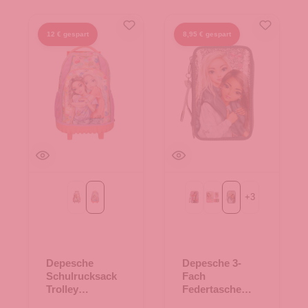
12 € gespart
8,95 € gespart
+
3
DOTS
GIRL POWER
GIRL POWER
JUICY
MY BFF
Depesche
Depesche 3-
Schulrucksack
Fach
Trolley
Federtasche
TOPModel GIRL
TOPModel MY