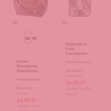
raisin-graphite
schwarz
Depesche 3-
Fach
Federtasche
TOPModel
Deuter
Produktnummer:
FESTIVAL FUN
Reisetasche,
46.00189.60
Sporttasche
Hersteller:
School Hopper
Depesche
Produktnummer:
raisin-graphite
35,00 €*
33.00110.85
Hersteller:
39,95 €*
(12.39%
Deuter
gespart)
34,95 €*
50,00 €*
(30.1%