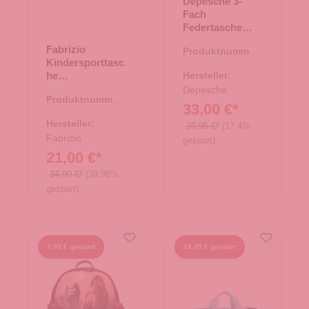
Depesche 3-
Fach
Federtasche
Dino World
Fabrizio
Produktnummer:
NEW WORLD
Kindersporttasc
46.00180.30
NEW WORLD
he
Hersteller:
Glühwürmchen
Depesche
Produktnummer:
junior active
33,00 €*
37.00021.83
Rosa
Hersteller:
39,95 €*
(17.4%
Fabrizio
gespart)
21,00 €*
34,99 €*
(39.98%
gespart)
7,95 € gespart
14,49 € gespart