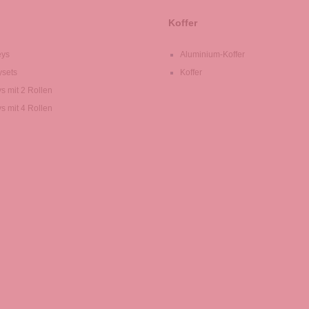
Koffer
eys
Aluminium-Koffer
ysets
Koffer
ys mit 2 Rollen
ys mit 4 Rollen