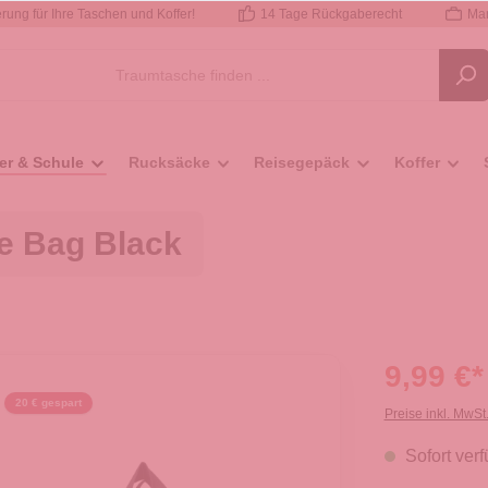
rung für Ihre Taschen und Koffer!
14 Tage Rückgaberecht
Mar
er & Schule
Rucksäcke
Reisegepäck
Koffer
re Bag Black
9,99 €*
20 € gespart
Preise inkl. MwSt
Sofort verf