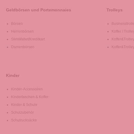
Geldbörsen und Portemonnaies
Trolleys
Börsen
Businesstroll
Herrenbörsen
Koffer / Trolle
SlimWallet/Kreditkart
Koffer&Trolle
Damenbörsen
Koffer&Trolle
Kinder
Kinder-Accessoires
Kindertaschen & Koffer
Kinder & Schule
Schulzubehör
Schulrucksäcke