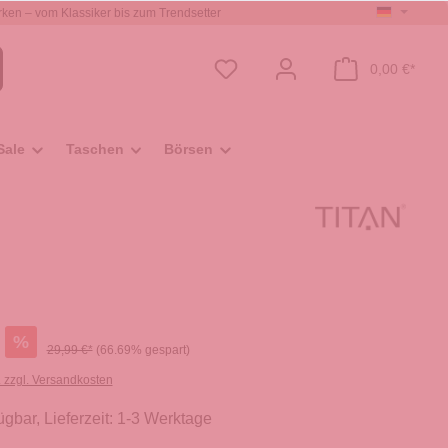
ken – vom Klassiker bis zum Trendsetter
0,00 €*
Sale
Taschen
Börsen
%
29,99 €*
(66.69% gespart)
. zzgl. Versandkosten
ügbar, Lieferzeit: 1-3 Werktage