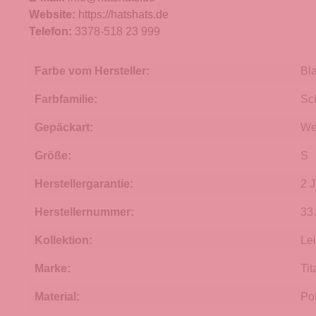
Website:
https://hatshats.de
Telefon:
3378-518 23 999
Farbe vom Hersteller:
Bl
Farbfamilie:
Sc
Gepäckart:
We
Größe:
S
Herstellergarantie:
2 
Herstellernummer:
33
Kollektion:
Le
Marke:
Tit
Material:
Po