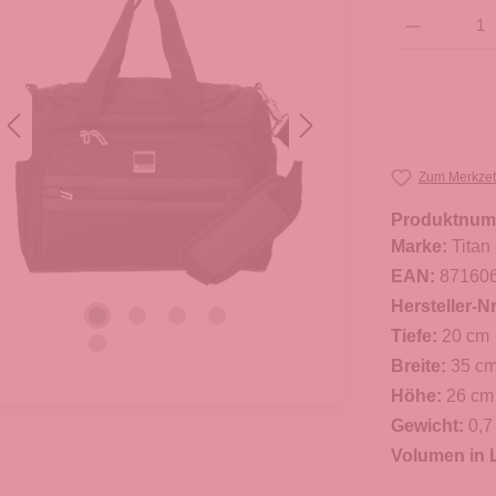
Produkt Anzahl: G
Zum Merkzet
Produktnum
Marke:
Titan
EAN:
87160
Hersteller-Nr
Tiefe:
20 cm
Breite:
35 c
Höhe:
26 cm
Gewicht:
0,7
Volumen in L