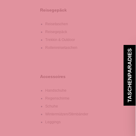
Reisegepäck
Reisetaschen
Reisegepäck
Trekkin & Outdoor
Rollenreisetaschen
TASCHENPARADIES
Accessoires
Handschuhe
Regenschirme
Schuhe
Wintermützen/Stirnbänder
Leggings