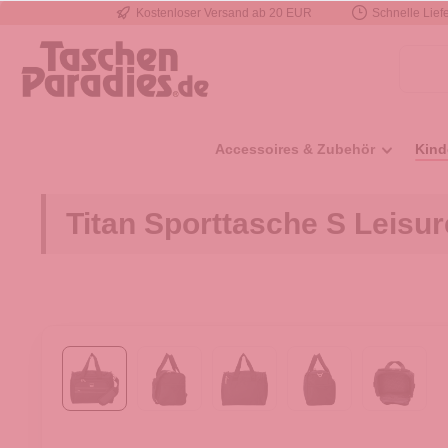
Kostenloser Versand ab 20 EUR
Schnelle Liefe
e springen
Zur Hauptnavigation springen
Accessoires & Zubehör
Kind
Titan Sporttasche S Leisu