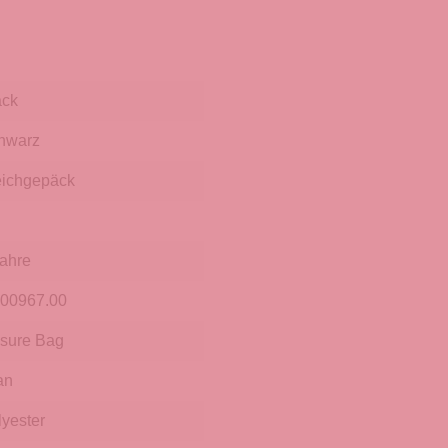
ack
hwarz
ichgepäck
Jahre
.00967.00
isure Bag
an
lyester