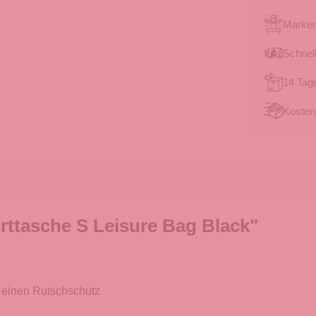
Marken
Schnell
14 Tag
Kosten
rttasche S Leisure Bag Black"
et einen Rutschschutz