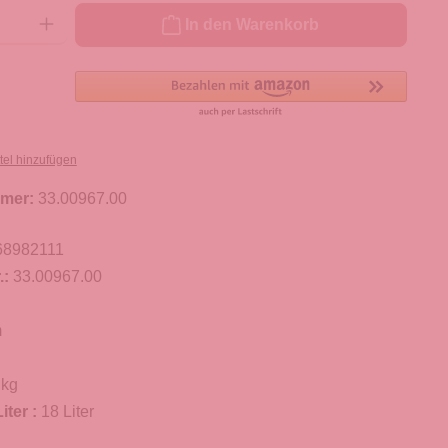
ib den gewünschten Wert ein oder benutze die Schaltflächen um die Anzahl zu er
In den Warenkorb
tel hinzufügen
mer:
33.00967.00
68982111
.:
33.00967.00
m
 kg
iter :
18 Liter