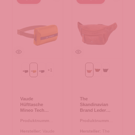
+
1
Black
Burnt Yellow
eclipse
braun
hunther
schwarz
Vaude
The
Hüfttasche
Skandinavian
Mineo Tech
Brand Leder
Pouch Burnt
Bauchtasche,
Produktnummer:
Produktnummer:
Yellow
Hüttasche, Body
14.00440.71
14.00412.30
Bag - braun
Hersteller:
Vaude
Hersteller:
The