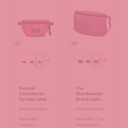
+
2
+
2
Sailor Red
grün
pink escape
Black
Blue
Purple
Eastpak
The
Gürteltasche
Skandinavian
Springer pink
Brand Leder
escape
Crossbody Bag
Produktnummer:
Produktnummer:
- Purple
14.00016.48
10.18006.50
Hersteller:
Hersteller:
The
Eastpak
Skandinavian