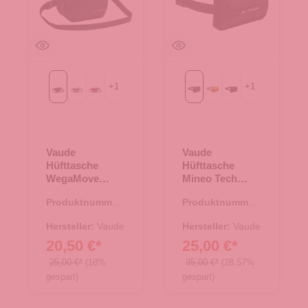
+
1
+
1
Black
cedar wood
dark cherry
Black
Burnt Yellow
eclipse
Vaude
Vaude
Hüfttasche
Hüfttasche
WegaMove
Mineo Tech
Black
Pouch Black
Produktnummer:
Produktnummer:
14.00459.00
14.00440.00
Hersteller:
Vaude
Hersteller:
Vaude
20,50 €*
25,00 €*
25,00 €*
(18%
35,00 €*
(28.57%
gespart)
gespart)