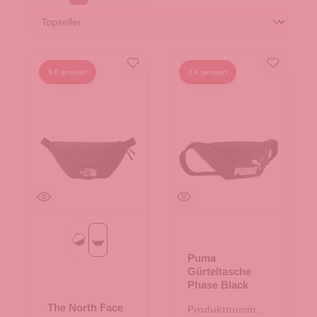
5 € gespart
2 € gespart
Asphalt Grey-Black-Silver Reflective
TNF Black-NPF
Puma
Gürteltasche
Phase Black
The North Face
Produktnummer: