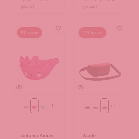
gespart)
gespart)
5 € gespart
4,5 € gespart
+
1
+
1
Purple
fuchsia
mint
Black
cedar wood
dark cherry
Antonio Kinder
Vaude