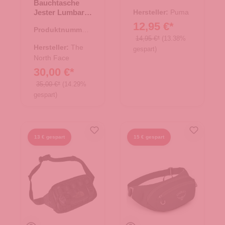
Bauchtasche
14.00486.00
Jester Lumbar
Hersteller:
Puma
TNF Black-NPF
12,95 €*
Produktnummer:
14,95 €*
(13.38%
14.00476.00
Hersteller:
The
gespart)
North Face
30,00 €*
35,00 €*
(14.29%
gespart)
13 € gespart
15 € gespart