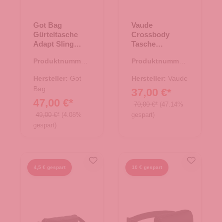
Got Bag
Vaude
Gürteltasche
Crossbody
Adapt Sling
Tasche
Black
CityCross 6
Produktnummer:
Produktnummer:
Black
14.00497.00
15.01768.00
Hersteller:
Got
Hersteller:
Vaude
Bag
37,00 €*
47,00 €*
70,00 €*
(47.14%
49,00 €*
(4.08%
gespart)
gespart)
4,5 € gespart
10 € gespart