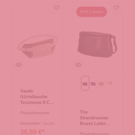
29,99 € gespart
+
2
Black
Blue
Green
Vaude
Gürteltasche
Tecomove II City
linen
The
Produktnummer:
Skandinavian
14.00416.05
Hersteller:
Vaude
Brand Leder
Crossbody Bag
30,50 €*
Produktnummer:
- Black