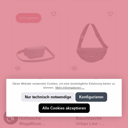
4,5 € gespart
Diese Website verwendet Cookies, um eine bestmögliche Erfahrung bieten zu
+
1
+
3
Black
cedar wood
heron
Light grey
grau
schwarz
können.
Mehr Informationen ...
Nur technisch notwendige
Konfigurieren
Alle Cookies akzeptieren
Vaude
TheTrueC
Werkzeugleiste anzeigen
Hüfttasche
Bauchtasche
WegaMove
Urban Line -