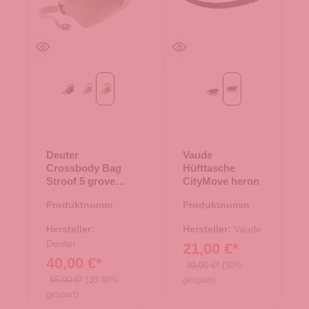
Black
bluejay-polar
grove-mineral
Black
heron
Deuter
Vaude
Crossbody Bag
Hüfttasche
Stroof 5 grove-
CityMove heron
mineral
Produktnummer:
Produktnummer:
15.01776.40
14.00458.11
Hersteller:
Hersteller:
Vaude
Deuter
21,00 €*
40,00 €*
30,00 €*
(30%
65,00 €*
(38.46%
gespart)
gespart)