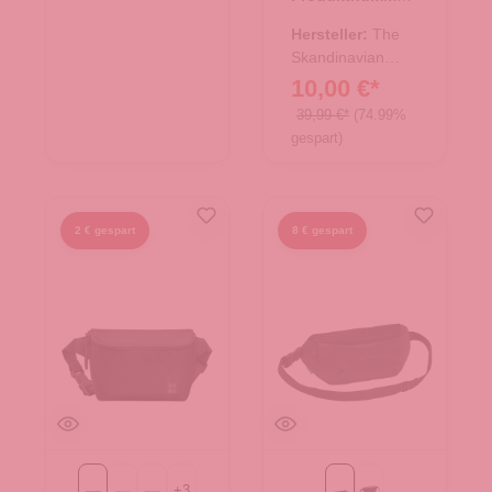
10.18006.00
Hersteller:
The
Skandinavian
Brand
10,00 €*
39,99 €*
(74.99%
gespart)
2 € gespart
8 € gespart
+
3