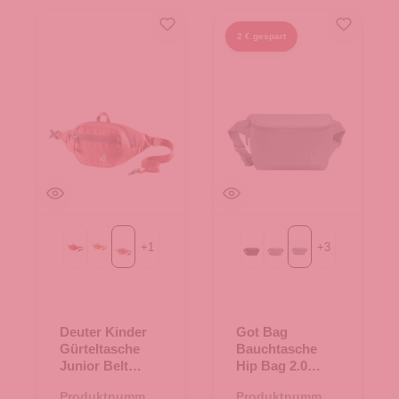
2 € gespart
+
1
+
3
Cherry
amber
currant
Black
bass
marlin
Deuter Kinder
Got Bag
Gürteltasche
Bauchtasche
Junior Belt
Hip Bag 2.0
currant
marlin
Produktnummer:
Produktnummer: