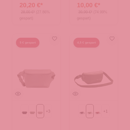
Brand
20,20 €*
10,00 €*
28,00 €*
(27.86%
39,99 €*
(74.99%
gespart)
gespart)
5 € gespart
4,5 € gespart
+
3
+
1
Black
bass
scallop
Black
cedar wood
dark cherry