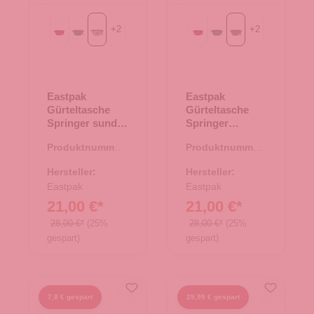
+
2
+
2
Sailor Red
grün
sunday grey
Sailor Red
grün
powder pilot
Eastpak
Eastpak
Gürteltasche
Gürteltasche
Springer sunday
Springer
grey
powder pilot
Produktnummer:
Produktnummer:
14.00016.14
14.00016.55
Hersteller:
Hersteller:
Eastpak
Eastpak
21,00 €*
21,00 €*
28,00 €*
(25%
28,00 €*
(25%
gespart)
gespart)
7,8 € gespart
29,99 € gespart