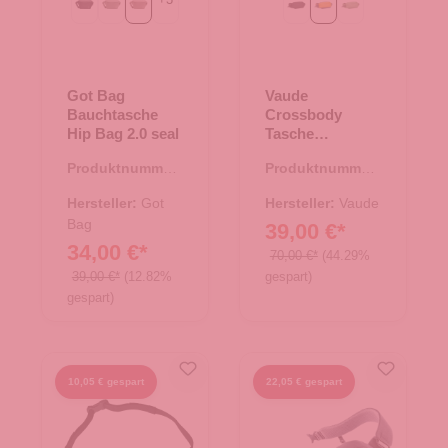
Black
bass
seal
Black
Burnt Yellow
aloe vera
Got Bag
Vaude
Bauchtasche
Crossbody
Hip Bag 2.0 seal
Tasche
CityCross 6
Produktnummer:
Produktnummer:
Burnt Yellow
14.00456.26
15.01768.71
Hersteller:
Got
Hersteller:
Vaude
Bag
39,00 €*
34,00 €*
70,00 €*
(44.29%
39,00 €*
(12.82%
gespart)
gespart)
10,05 € gespart
22,05 € gespart