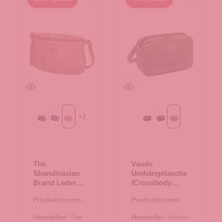
+
2
Black
Blue
beige
Black
eclipse
khaki
The
Vaude
Skandinavian
Umhängetasche
Brand Leder
/Crossbody
Crossbody Bag
Coreway
Produktnummer:
Produktnummer:
- beige
Minibag 3 khaki
10.18006.26
15.01766.40
Hersteller:
The
Hersteller:
Vaude