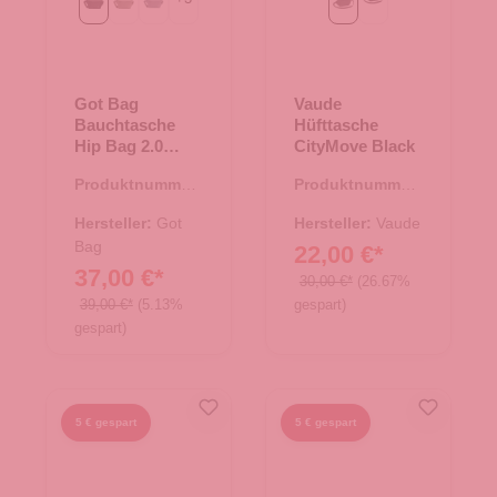
Black
bass
marlin
Black
heron
Got Bag
Vaude
Bauchtasche
Hüfttasche
Hip Bag 2.0
CityMove Black
Black
Produktnummer:
Produktnummer:
14.00456.00
14.00458.00
Hersteller:
Got
Hersteller:
Vaude
Bag
22,00 €*
37,00 €*
30,00 €*
(26.67%
39,00 €*
(5.13%
gespart)
gespart)
5 € gespart
5 € gespart