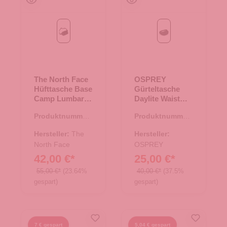
Black/Asphalt Grey
Black
The North Face
OSPREY
Hüfttasche Base
Gürteltasche
Camp Lumbar
Daylite Waist
Black/Asphalt
Black
Produktnummer:
Produktnummer:
Grey
14.00488.00
14.00448.00
Hersteller:
The
Hersteller:
North Face
OSPREY
42,00 €*
25,00 €*
55,00 €*
(23.64%
40,00 €*
(37.5%
gespart)
gespart)
7 € gespart
5,04 € gespart