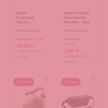
Vaude
Antonio Kinder
Crossbody
Bauchtasche
Tasche
Häschen - mint
CityCross 6 aloe
Produktnummer:
Produktnummer:
vera
15.01768.40
14.00435.40
Hersteller:
Vaude
Hersteller:
Antonio
32,00 €*
7,99 €*
70,00 €*
(54.29%
gespart)
12,99 €*
(38.49%
gespart)
25 € gespart
9 € gespart