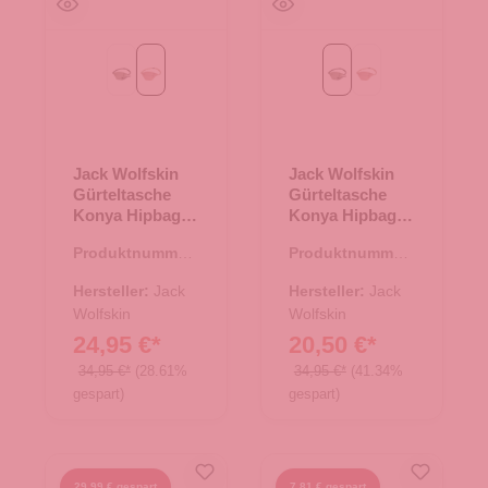
Stone
rose dawn
Stone
rose dawn
Jack Wolfskin
Jack Wolfskin
Gürteltasche
Gürteltasche
Konya Hipbag
Konya Hipbag
rose dawn
Stone
Produktnummer:
Produktnummer:
14.00457.82
14.00457.26
Hersteller:
Jack
Hersteller:
Jack
Wolfskin
Wolfskin
24,95 €*
20,50 €*
34,95 €*
(28.61%
34,95 €*
(41.34%
gespart)
gespart)
29,99 € gespart
7,81 € gespart