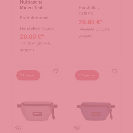
Hüfttasche
14.00444.00
Mineo Tech
Hersteller:
Pouch eclipse
GUESS
Produktnummer:
29,95 €*
14.00440.60
Hersteller:
Vaude
70,00 €*
(57.21%
20,00 €*
gespart)
35,00 €*
(42.86%
gespart)
7 € gespart
7 € gespart