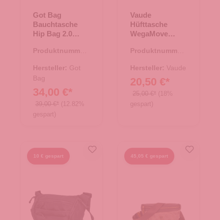
Got Bag
Vaude
Bauchtasche
Hüfttasche
Hip Bag 2.0
WegaMove
scallop
cedar wood
Produktnummer:
Produktnummer:
14.00456.27
14.00459.40
Hersteller:
Got
Hersteller:
Vaude
Bag
20,50 €*
34,00 €*
25,00 €*
(18%
39,00 €*
(12.82%
gespart)
gespart)
10 € gespart
45,05 € gespart