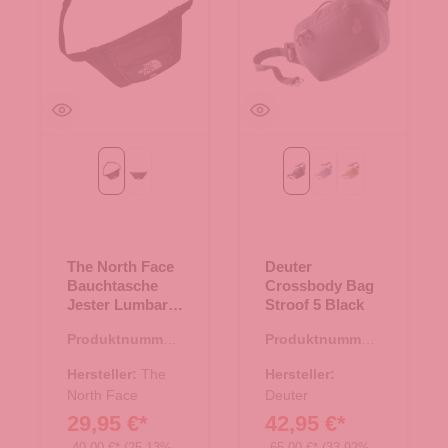
Asphalt Grey-Black-Silver Reflective
TNF Black-NPF
Black
bluejay-polar
grove-mineral
The North Face
Deuter
Bauchtasche
Crossbody Bag
Jester Lumbar
Stroof 5 Black
Asphalt Grey-
Produktnummer:
Produktnummer:
Black-Silver
14.00476.09
15.01776.00
Reflective
Hersteller:
The
Hersteller:
North Face
Deuter
29,95 €*
42,95 €*
40,00 €*
(25.13%
65,00 €*
(33.92%