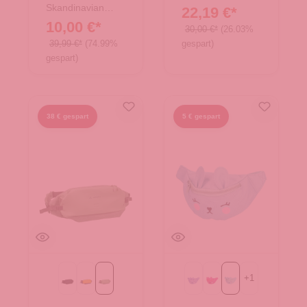
Skandinavian
22,19 €*
Brand
10,00 €*
30,00 €*
(26.03%
39,99 €*
(74.99%
gespart)
gespart)
38 € gespart
5 € gespart
+
1
Black
Burnt Yellow
aloe vera
Purple
fuchsia
mint