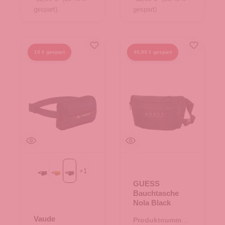
gespart)
gespart)
15 € gespart
40,05 € gespart
+
1
Black
Burnt Yellow
eclipse
GUESS
Bauchtasche
Nola Black
Vaude
Produktnummer: