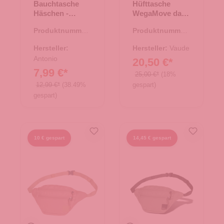
Bauchtasche
Hüfttasche
Häschen -
WegaMove dark
fuchsia
cherry
Produktnummer:
Produktnummer:
14.00435.83
14.00459.80
Hersteller:
Hersteller:
Vaude
Antonio
20,50 €*
7,99 €*
25,00 €*
(18%
12,99 €*
(38.49%
gespart)
gespart)
10 € gespart
14,45 € gespart