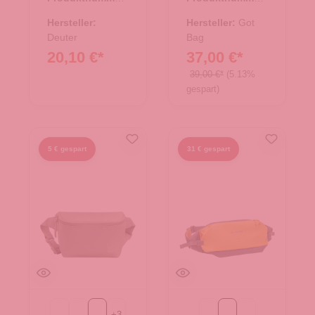
14.00427.06
14.00456.15
Hersteller:
Hersteller:
Got
Deuter
Bag
20,10 €*
37,00 €*
39,00 €*
(5.13%
gespart)
5 € gespart
31 € gespart
+
3