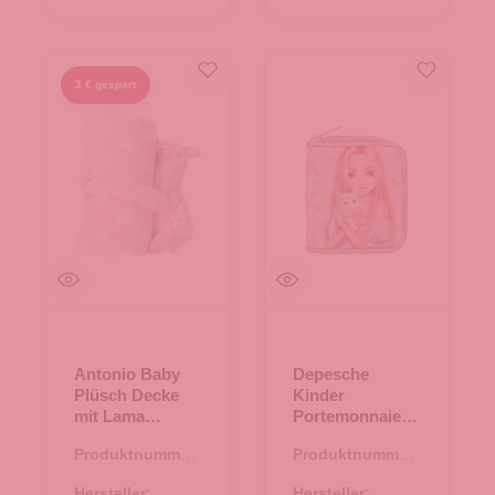
3 € gespart
Antonio Baby
Depesche
Plüsch Decke
Kinder
mit Lama
Portemonnaie
Stofftier - lila
TOPModel
Produktnummer:
Produktnummer:
BLooming Kitty
67.00163.50
46.00193.50
Flieder
Hersteller:
Hersteller: