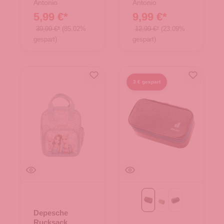
Antonio
Antonio
5,99 €*
9,99 €*
39,99 €*
(85.02%
12,99 €*
(23.09%
gespart)
gespart)
3 € gespart
ashrose-ink
grove-ripple-hain
schwarz
Depesche
Rucksack