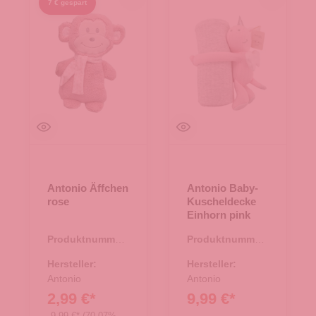
7 € gespart
Antonio Äffchen
Antonio Baby-
rose
Kuscheldecke
Einhorn pink
Produktnummer:
Produktnummer:
67.00175.31
67.00224.01
Hersteller:
Hersteller:
Antonio
Antonio
2,99 €*
9,99 €*
9,99 €*
(70.07%