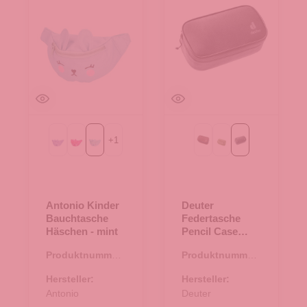
+
1
Purple
fuchsia
mint
ashrose-ink
grove-ripple-hain
schwarz
Antonio Kinder
Deuter
Bauchtasche
Federtasche
Häschen - mint
Pencil Case
schwarz
Produktnummer:
Produktnummer:
14.00435.40
21.01544.00
Hersteller:
Hersteller:
Antonio
Deuter