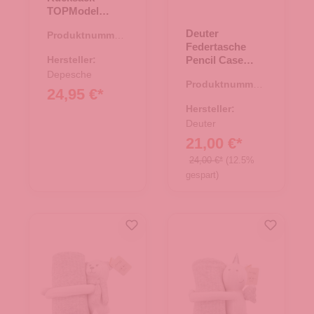
TOPModel
FESTIVAL FUN
Deuter
Produktnummer:
Federtasche
22.00093.60
Hersteller:
Pencil Case
ashrose-ink
Depesche
Produktnummer:
24,95 €*
21.01544.80
Hersteller:
Deuter
21,00 €*
24,00 €*
(12.5%
gespart)