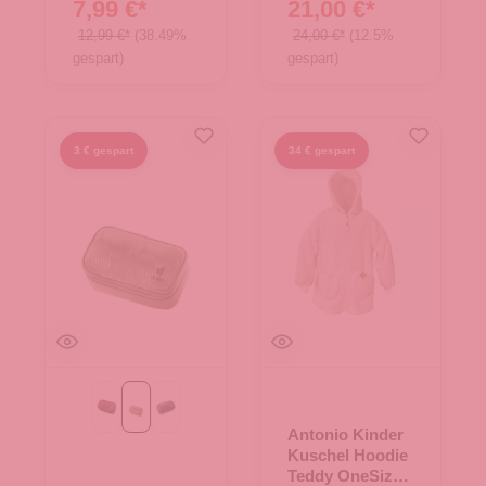
7,99 €*
21,00 €*
12,99 €*
(38.49%
24,00 €*
(12.5%
gespart)
gespart)
3 € gespart
34 € gespart
ashrose-ink
grove-ripple-hain
schwarz
Antonio Kinder
Kuschel Hoodie
Teddy OneSize