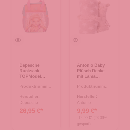
Depesche
Antonio Baby
Rucksack
Plüsch Decke
TOPModel
mit Lama
MUSIC
Stofftier - 30-
Produktnummer:
Produktnummer:
Braun
22.00095.60
67.00163.30
Hersteller:
Hersteller:
Depesche
Antonio
26,95 €*
9,99 €*
12,99 €*
(23.09%
gespart)