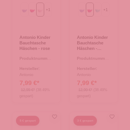
+
1
+
1
Purple
fuchsia
rose
Purple
fuchsia
mint
Antonio Kinder
Antonio Kinder
Bauchtasche
Bauchtasche
Häschen - rose
Häschen -
fuchsia
Produktnummer:
Produktnummer:
14.00435.82
14.00435.83
Hersteller:
Hersteller:
Antonio
Antonio
7,99 €*
7,99 €*
12,99 €*
(38.49%
12,99 €*
(38.49%
gespart)
gespart)
5 € gespart
3 € gespart