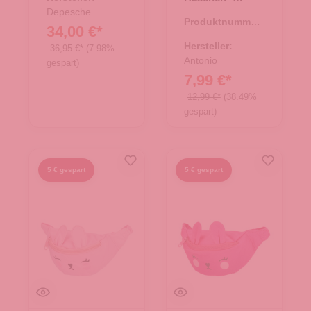
Purple
Depesche
Produktnummer:
34,00 €*
14.00435.50
Hersteller:
36,95 €*
(7.98%
Antonio
gespart)
7,99 €*
12,99 €*
(38.49%
gespart)
5 € gespart
5 € gespart