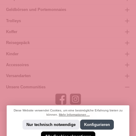
Geldbörsen und Portemonnaies
Trolleys
Koffer
Reisegepäck
Kinder
Accessoires
Versandarten
Unsere Communities
Diese Website verwendet Cookies, um eine bestmögliche Erfahrung bieten zu
können.
Mehr Informationen ...
Bestellung widerrufen
Nur technisch notwendige
Konfigurieren