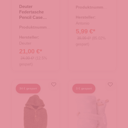
rose
Deuter
Produktnummer:
Federtasche
67.00300.82
Pencil Case
Hersteller:
grove-ripple-
Antonio
Produktnummer:
hain
5,99 €*
21.01544.40
Hersteller:
39,99 €*
(85.02%
Deuter
gespart)
21,00 €*
24,00 €*
(12.5%
gespart)
34 € gespart
3 € gespart