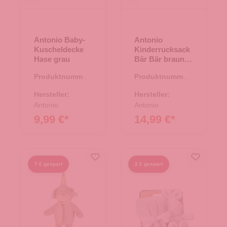
Antonio Baby-
Antonio
Kuscheldecke
Kinderrucksack
Hase grau
Bär Bär braun
bär
Produktnummer:
Produktnummer:
67.00224.22
67.00034.30
Hersteller:
Hersteller:
Antonio
Antonio
9,99 €*
14,99 €*
7 € gespart
2 € gespart