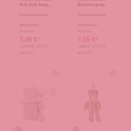
Kuh Kuh beige
Einhorn grau
kuh
Produktnummer:
Produktnummer:
67.00034.28
67.00224.03
Hersteller:
Hersteller:
Antonio
Antonio
7,99 €*
7,55 €*
14,99 €*
(46.7%
9,99 €*
(24.42%
gespart)
gespart)