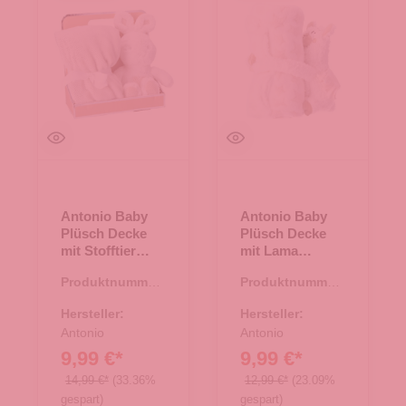
Antonio Baby
Antonio Baby
Plüsch Decke
Plüsch Decke
mit Stofftier
mit Lama
Hase - beige
Stofftier - beige
Produktnummer:
Produktnummer:
67.00174.26
67.00163.26
Hersteller:
Hersteller:
Antonio
Antonio
9,99 €*
9,99 €*
14,99 €*
(33.36%
12,99 €*
(23.09%
gespart)
gespart)