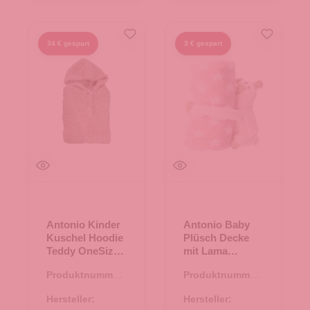
34 € gespart
3 € gespart
Antonio Kinder
Antonio Baby
Kuschel Hoodie
Plüsch Decke
Teddy OneSize
mit Lama
Taupe
Stofftier - pink
Produktnummer:
Produktnummer:
67.00300.37
67.00163.82
Hersteller:
Hersteller: