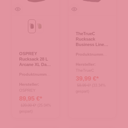
Black
botanica heather
TheTrueC
Rucksack
Business Line -
Milan - Black
OSPREY
Produktnummer:
Rucksack 28 L
25.01283.00
Arcane XL Day
Hersteller:
Black
TheTrueC
Produktnummer:
39,99 €*
25.02047.00
Hersteller:
59,99 €*
(33.34%
OSPREY
gespart)
89,95 €*
120,00 €*
(25.04%
gespart)