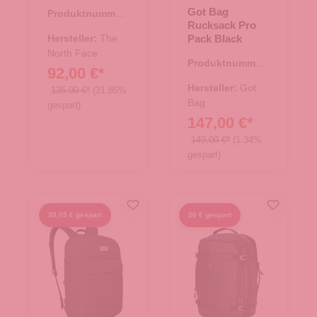
Black
Got Bag
Produktnummer:
Rucksack Pro
25.02014.00
Hersteller:
The
Pack Black
North Face
Produktnummer:
92,00 €*
25.02034.01
Hersteller:
Got
135,00 €*
(31.85%
Bag
gespart)
147,00 €*
149,00 €*
(1.34%
gespart)
30,05 € gespart
20 € gespart