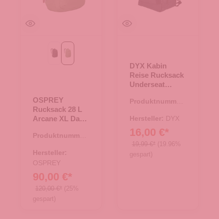
Black
botanica heather
DYX Kabin
Reise Rucksack
Underseat
Cabin - Black
OSPREY
Produktnummer:
Rucksack 28 L
19.00070.00
Arcane XL Day
Hersteller:
DYX
botanica
16,00 €*
Produktnummer:
heather
19,99 €*
(19.96%
25.02047.40
Hersteller:
gespart)
OSPREY
90,00 €*
120,00 €*
(25%
gespart)