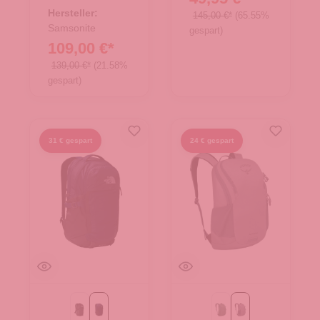
25.02108.00
Hersteller:
145,00 €*
(65.55%
Samsonite
gespart)
109,00 €*
139,00 €*
(21.58%
gespart)
31 € gespart
24 € gespart
TNF Black
TNF Blau
Pine Leaf Green
soundwave grey