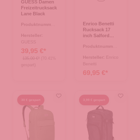
GUESS Damen
Freizeitrucksack
Lane Black
Enrico Benetti
Produktnummer:
Rucksack 17
25.01696.00
Hersteller:
inch Salford
schwarz
GUESS
Produktnummer:
39,95 €*
25.02130.00
Hersteller:
Enrico
135,00 €*
(70.41%
Benetti
gespart)
69,95 €*
30 € gespart
3,99 € gespart