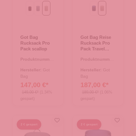
Black
monochrome marlin
scallop
ocean blue
scallop
Got Bag
Got Bag Reise
Rucksack Pro
Rucksack Pro
Pack scallop
Pack Travel
scallop
Produktnummer:
Produktnummer:
25.02034.26
25.02035.26
Hersteller:
Got
Hersteller:
Got
Bag
Bag
147,00 €*
187,00 €*
149,00 €*
(1.34%
189,00 €*
(1.06%
gespart)
gespart)
2 € gespart
2 € gespart