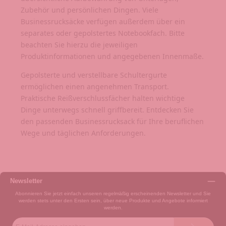
Zubehör und persönlichen Dingen. Viele
Businessrucksäcke verfügen außerdem über ein
separates oder gepolstertes Notebookfach. Bitte
beachten Sie hierzu die jeweiligen
Produktinformationen und angegebenen Innenmaße.
Gepolsterte und verstellbare Schultergurte
ermöglichen einen angenehmen Transport.
Praktische Reißverschlussfächer halten wichtige
Dinge unterwegs schnell griffbereit. Entdecken Sie
den passenden Businessrucksack für Ihre beruflichen
Wege und täglichen Anforderungen.
Newsletter
Abonnieren Sie jetzt einfach unseren regelmäßig erscheinenden Newsletter und Sie
werden stets unter den Ersten sein, über neue Produkte und Angebote informiert
werden.
E-