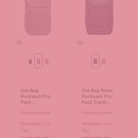
Black
monochrome marlin
scallop
ocean blue
scallop
Got Bag
Got Bag Reise
Rucksack Pro
Rucksack Pro
Pack
Pack Travel
monochrome
ocean blue
Produktnummer:
Produktnummer:
marlin
25.02034.17
25.02035.60
Hersteller:
Got
Hersteller:
Got
Bag
Bag