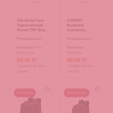
The North Face
OSPREY
Tagesrucksack
Rucksack
Recon TNF Blau
Astronova
soundwave grey
Produktnummer:
Produktnummer:
25.02015.60
25.02048.11
Hersteller:
The
Hersteller:
North Face
OSPREY
84,00 €*
46,00 €*
115,00 €*
(26.96%
70,00 €*
(34.29%
gespart)
gespart)
20 € gespart
59,05 € gespart