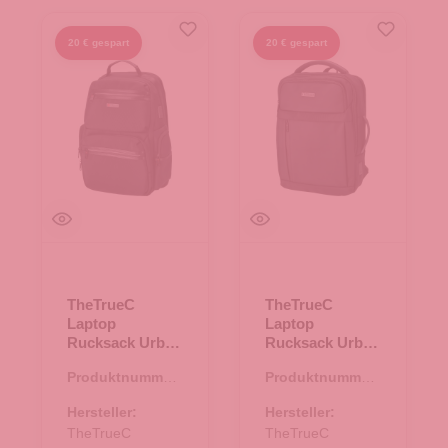
20 € gespart
20 € gespart
TheTrueC
TheTrueC
Laptop
Laptop
Rucksack Urban
Rucksack Urban
Line - Qamar -
Line - Nanda -
Produktnummer:
Produktnummer:
Black
Black
19.00050.00
19.00049.00
Hersteller:
Hersteller:
TheTrueC
TheTrueC