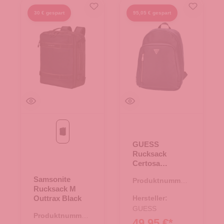
30 € gespart
95,05 € gespart
Black
GUESS
Rucksack
Certosa
Saffiano Eco
Samsonite
Produktnummer:
teal
Rucksack M
25.01915.40
Outtrax Black
Hersteller:
GUESS
Produktnummer:
49,95 €*