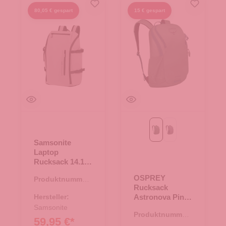
80,05 € gespart
15 € gespart
Pine Leaf Green
soundwave grey
Samsonite
Laptop
Rucksack 14.1
Glam-Go Ash
OSPREY
Produktnummer:
Rose
Rucksack
25.02139.26
Hersteller:
Astronova Pine
Leaf Green
Samsonite
Produktnummer:
59,95 €*
25.02048.40