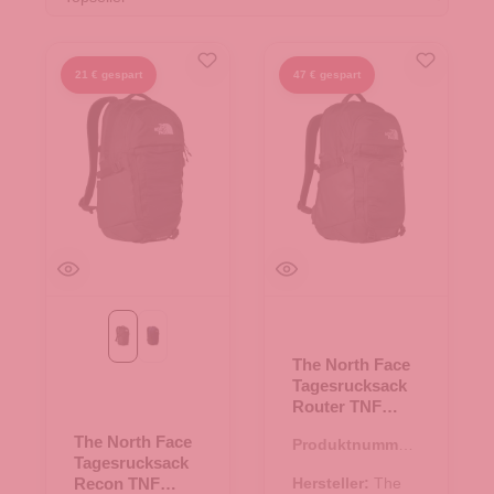
21 € gespart
47 € gespart
TNF Black
TNF Blau
The North Face
Tagesrucksack
Router TNF
Black
The North Face
Produktnummer:
Tagesrucksack
25.02013.00
Recon TNF
Hersteller:
The