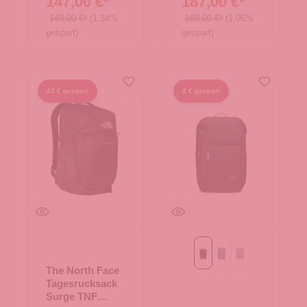
147,00 €*
187,00 €*
149,00 €*
(1.34%
189,00 €*
(1.06%
gespart)
gespart)
43 € gespart
2 € gespart
Black
monochrome marlin
scallop
The North Face
Tagesrucksack
Surge TNF