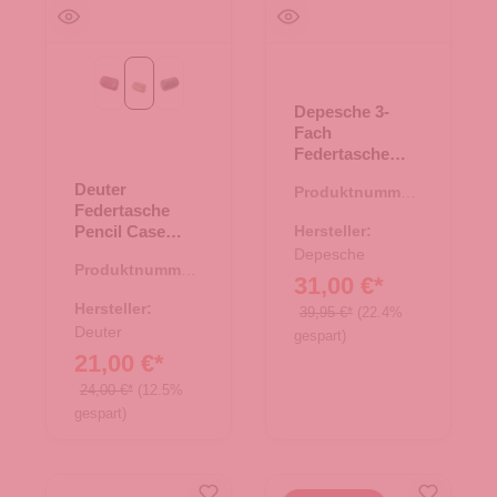
ashrose-ink
grove-ripple-hain
schwarz
Depesche 3-
Fach
Federtasche
Action World
Deuter
Produktnummer:
Gaming
Federtasche
46.00177.00
Pencil Case
Hersteller:
grove-ripple-
Depesche
Produktnummer:
hain
31,00 €*
21.01544.40
Hersteller:
39,95 €*
(22.4%
Deuter
gespart)
21,00 €*
24,00 €*
(12.5%
gespart)