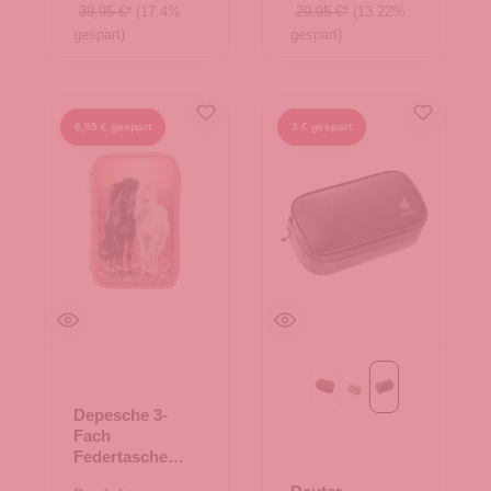
39,95 €*
(17.4%
29,95 €*
(13.22%
gespart)
gespart)
6,95 € gespart
3 € gespart
ashrose-ink
grove-ripple-hain
schwarz
Depesche 3-
Fach
Federtasche
BLOSSOM