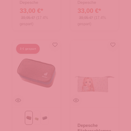
Depesche
Depesche
33,00 €*
33,00 €*
39,95 €*
(17.4%
39,95 €*
(17.4%
gespart)
gespart)
3 € gespart
ashrose-ink
grove-ripple-hain
schwarz
Depesche
Fächerschlampe