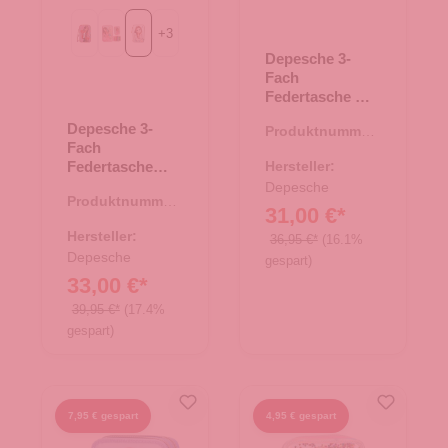
+
3
GIRL POWER
JUICY
SUMMER FEELING
Depesche 3-
Fach
Federtasche mit
Wendepailletten
Depesche 3-
Produktnummer:
TOPModel 80-
Fach
46.00146.80
Rot
Federtasche
Hersteller:
TOPModel
Depesche
Produktnummer:
SUMMER
31,00 €*
46.00151.40
FEELING
Hersteller:
36,95 €*
(16.1%
Depesche
gespart)
33,00 €*
39,95 €*
(17.4%
gespart)
7,95 € gespart
4,95 € gespart