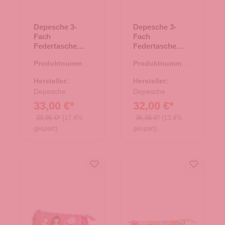
Depesche 3-
Depesche 3-
Fach
Fach
Federtasche
Federtasche
LEOHEART
TOPModel JOY
Produktnummer:
Produktnummer:
Rosa
pink
46.00162.80
46.00137.85
Hersteller:
Hersteller:
Depesche
Depesche
33,00 €*
32,00 €*
39,95 €*
(17.4%
36,95 €*
(13.4%
gespart)
gespart)