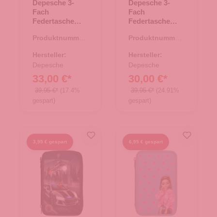
Depesche 3-
Depesche 3-
Fach
Fach
Federtasche
Federtasche
TOPModel GIRL
TOPModel
Produktnummer:
Produktnummer:
POWER
JUICY
46.00151.26
46.00151.83
Hersteller:
Hersteller:
Depesche
Depesche
33,00 €*
30,00 €*
39,95 €*
(17.4%
39,95 €*
(24.91%
gespart)
gespart)
3,95 € gespart
6,95 € gespart