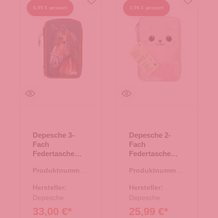
6,95 € gespart
3,96 € gespart
Depesche 3-
Depesche 2-
Fach
Fach
Federtasche
Federtasche
Miss Melody
Princess Mimi
Produktnummer:
Produktnummer:
LUXURY
ROBBY pink
46.00175.30
46.00167.82
HORSE
Hersteller:
Hersteller:
Depesche
Depesche
33,00 €*
25,99 €*