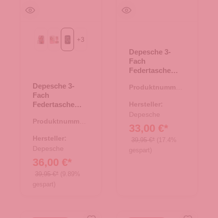
+
3
GIRL POWER
JUICY
Polizeiauto
Depesche 3-
Fach
Federtasche
TOPModel
Depesche 3-
Produktnummer:
mittelblau
Fach
46.00170.60
Federtasche
Hersteller:
Monster Cars
Depesche
Produktnummer:
LED Polizeiauto
33,00 €*
46.00151.00
Hersteller:
39,95 €*
(17.4%
Depesche
gespart)
36,00 €*
39,95 €*
(9.89%
gespart)