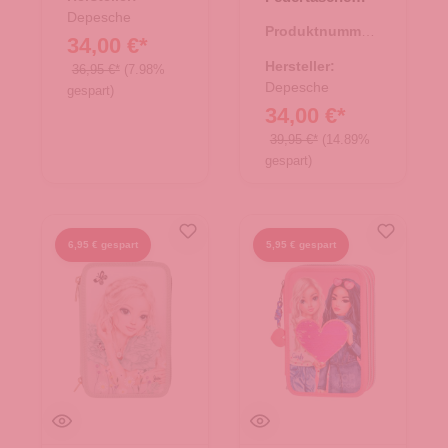
TOPModel VIVA
Depesche
Produktnummer:
VIOLET
34,00 €*
46.00151.82
Hersteller:
36,95 €*
(7.98%
Depesche
gespart)
34,00 €*
39,95 €*
(14.89%
gespart)
6,95 € gespart
5,95 € gespart