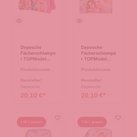
Depesche
Depesche
Fächerschlampe
Fächerschlampe
r TOPModel
r TOPModel
JOY pink
GIRL POWER
Produktnummer:
Produktnummer:
26-beige
46.00139.80
46.00153.26
Hersteller:
Hersteller:
Depesche
Depesche
20,10 €*
20,10 €*
6,95 € gespart
7,96 € gespart