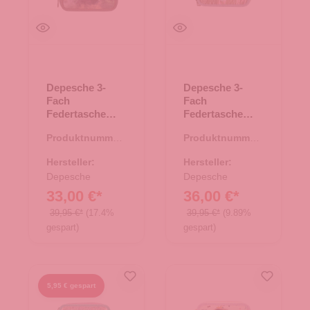
Depesche 3-
Depesche 3-
Fach
Fach
Federtasche
Federtasche
Dino World
Miss Melody
Produktnummer:
Produktnummer:
NEW WORLD
LED
46.00180.30
46.00185.60
NEW WORLD
Hersteller:
Hersteller:
Depesche
Depesche
33,00 €*
36,00 €*
39,95 €*
(17.4%
39,95 €*
(9.89%
gespart)
gespart)
5,95 € gespart