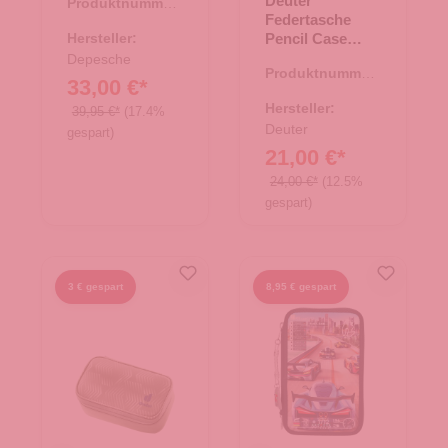
Deuter
Produktnummer:
PONY Miss
Federtasche
46.00181.82
Melody
Hersteller:
Pencil Case
BLOSSOM
schwarz
Depesche
PONY
Produktnummer:
33,00 €*
21.01544.00
Hersteller:
39,95 €*
(17.4%
Deuter
gespart)
21,00 €*
24,00 €*
(12.5%
gespart)
3 € gespart
8,95 € gespart