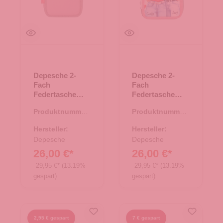
Depesche 2-
Depesche 2-
Fach
Fach
Federtasche
Federtasche
Katze Princess
TOPModel
Produktnummer:
Produktnummer:
Mimi Rosa
HEART TO
46.00194.82
46.00176.82
HEART
Hersteller:
Hersteller:
Depesche
Depesche
26,00 €*
26,00 €*
29,95 €*
(13.19%
29,95 €*
(13.19%
gespart)
gespart)
2,95 € gespart
7 € gespart