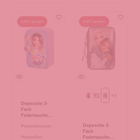
6,95 € gespart
8,95 € gespart
+
3
GIRL POWER
JUICY
MY BFF
Depesche 3-
Fach
Federtasche
TOPModel
Depesche 3-
Produktnummer:
FLASH lila
Fach
46.00137.50
Hersteller:
Federtasche