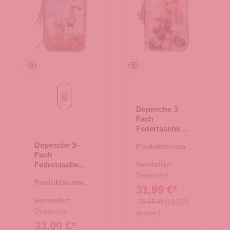
26-beige
Depesche 3-
Fach
Federtasche
COWGIRL
Depesche 3-
Produktnummer:
Creme und Lila
Fach
46.00168.82
Federtasche
Hersteller:
Miss Melody
Depesche
Produktnummer:
POPPY SAND
31,99 €*
46.00150.26
26-beige
Hersteller:
39,95 €*
(19.92%
Depesche
gespart)
33,00 €*