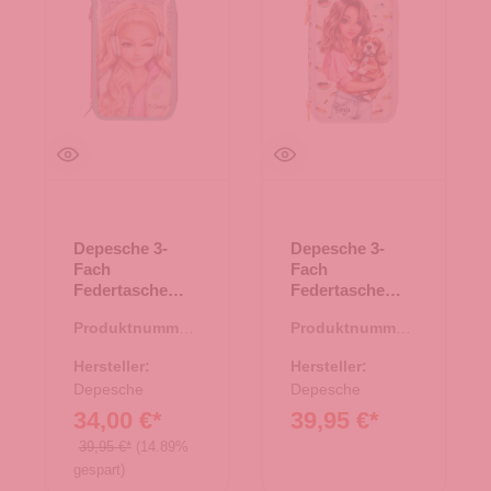
Depesche 3-
Depesche 3-
Fach
Fach
Federtasche
Federtasche
TOPModel
TOPModel
Produktnummer:
Produktnummer:
MUSIC
SUNNY DOG
46.00190.60
46.00191.26
Hersteller:
Hersteller:
Depesche
Depesche
34,00 €*
39,95 €*
39,95 €*
(14.89%
gespart)