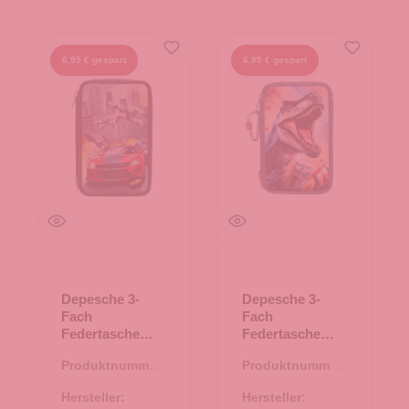
6,95 € gespart
6,95 € gespart
Depesche 3-
Depesche 3-
Fach
Fach
Federtasche
Federtasche
Action World
Dino World T-
Produktnummer:
Produktnummer:
Drohne
Rex
46.00186.00
46.00187.60
Hersteller:
Hersteller: