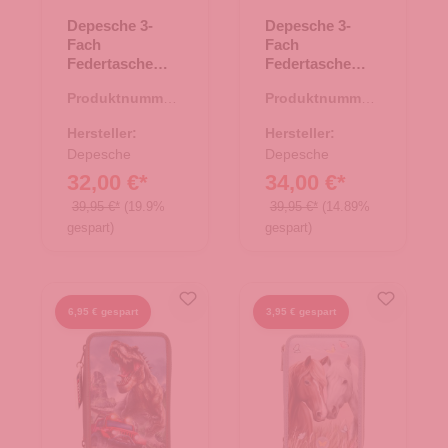
Depesche 3-
Depesche 3-
Fach
Fach
Federtasche
Federtasche
Miss Melody
TOPModel
Produktnummer:
Produktnummer:
Pferdekopf
DOTS
46.00184.71
46.00188.82
Applikation
Hersteller:
Hersteller:
Depesche
Depesche
32,00 €*
34,00 €*
39,95 €*
(19.9%
39,95 €*
(14.89%
gespart)
gespart)
6,95 € gespart
3,95 € gespart