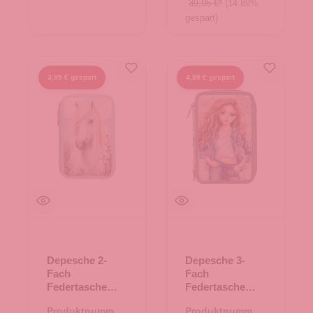
39,95 €*
(14.89%
gespart)
3,95 € gespart
4,95 € gespart
Depesche 2-
Depesche 3-
Fach
Fach
Federtasche
Federtasche
CLASSIC Miss
TOPModel
Produktnummer:
Produktnummer: