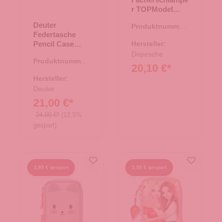
r TOPModel
BLooming Kitty
Deuter
Produktnummer:
Flieder
Federtasche
46.00155.50
Pencil Case
Hersteller:
ashrose-ink
Depesche
Produktnummer:
20,10 €*
21.01544.80
Hersteller:
Deuter
21,00 €*
24,00 €*
(12.5%
gespart)
3,95 € gespart
3,95 € gespart