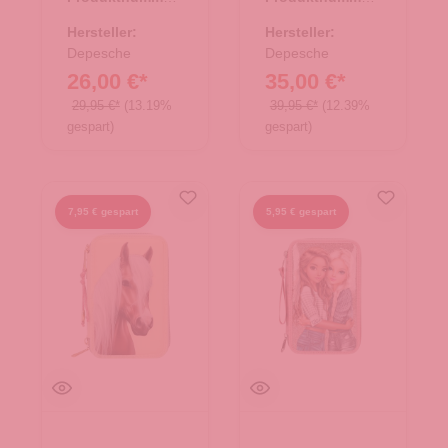
Melody Hellblau
FESTIVAL FUN
46.00183.60
46.00189.60
Hersteller:
Hersteller:
Depesche
Depesche
26,00 €*
35,00 €*
29,95 €*
(13.19%
39,95 €*
(12.39%
gespart)
gespart)
7,95 € gespart
5,95 € gespart