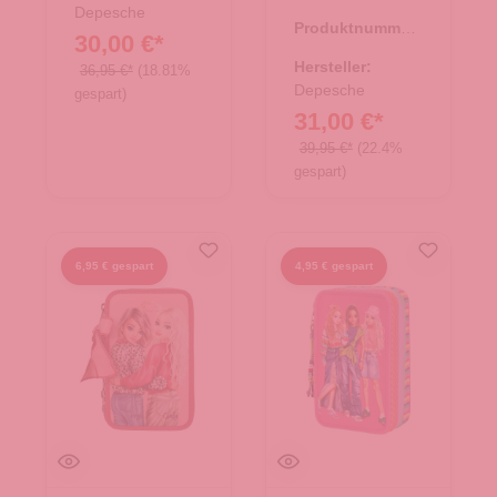
TOPModel MY
Depesche
Produktnummer:
BFF
30,00 €*
46.00151.84
Hersteller:
36,95 €*
(18.81%
Depesche
gespart)
31,00 €*
39,95 €*
(22.4%
gespart)
6,95 € gespart
4,95 € gespart