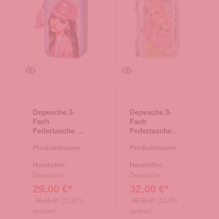
Depesche 3-
Depesche 3-
Fach
Fach
Federtasche mit
Federtasche
Applikation
TOPModel
Produktnummer:
Produktnummer:
TOPModel
ELECTRIC 10-
46.00146.60
46.00146.10
TEAM TEDDY
Silber
Hersteller:
Hersteller:
60- Blau
Depesche
Depesche
29,00 €*
32,00 €*
36,95 €*
(21.52%
36,95 €*
(13.4%
gespart)
gespart)