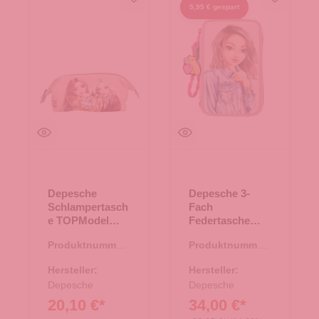
5,95 € gespart
Depesche
Depesche 3-
Schlampertasch
Fach
e TOPModel
Federtasche
FUR EVER
Capybara pink
Produktnummer:
Produktnummer:
FRIENDS Rosa
46.00172.81
46.00161.82
Hersteller:
Hersteller:
Depesche
Depesche
20,10 €*
34,00 €*