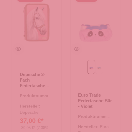
Violet
blau
Depesche 3-
Fach
Federtasche
CLASSIC Miss
Euro Trade
Produktnummer:
Melody
Federtasche Bär
46.00182.82
CLASSIC
Hersteller:
- Violet
Depesche
Produktnummer:
37,00 €*
21.00518.50
Hersteller:
Euro
39,95 €*
(7.38%