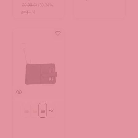
29,99 €*
(33.34%
gespart)
+
2
Light grau
beige
schwarz