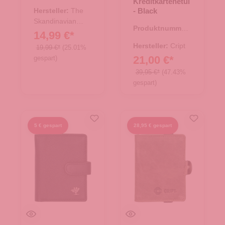
Kreditkartenetui
44.02670.31
her RB Western
Hersteller:
The
- Black
- braun
Skandinavian
Produktnummer:
Brand
14,99 €*
43.01469.00
Hersteller:
Cript
19,99 €*
(25.01%
21,00 €*
gespart)
39,95 €*
(47.43%
gespart)
5 € gespart
28,95 € gespart