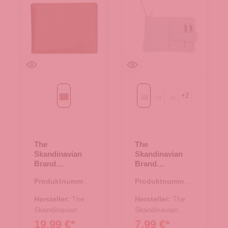
+
2
braun
Light grau
beige
blau
The
The
Skandinavian
Skandinavian
Brand
Brand
Kreditkartenetui
Kreditkartenetui
Produktnummer:
Produktnummer:
- braun
- Light grau
43.01497.30
43.01476.10
Hersteller:
The
Hersteller:
The
Skandinavian
Skandinavian
Brand
Brand
19,99 €*
7,99 €*