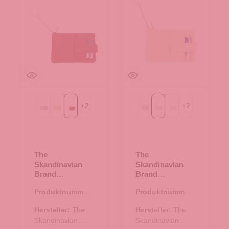
+
2
+
2
Light grau
beige
rot
Light grau
beige
blau
The
The
Skandinavian
Skandinavian
Brand
Brand
Kreditkartenetui
Kreditkartenetui
Produktnummer:
Produktnummer:
- rot
- beige
43.01476.81
43.01476.20
Hersteller:
The
Hersteller:
The
Skandinavian
Skandinavian