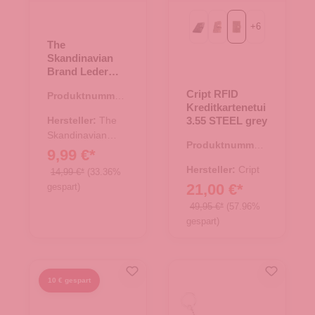
+
6
Black
Brown
grey
The
Skandinavian
Brand Leder
Kreditkartenetui
Cript RFID
Produktnummer:
- schwarz
Kreditkartenetui
43.01319.00
Hersteller:
The
3.55 STEEL grey
Skandinavian
Produktnummer:
Brand
9,99 €*
43.01421.11
Hersteller:
Cript
14,99 €*
(33.36%
21,00 €*
gespart)
49,95 €*
(57.96%
gespart)
10 € gespart