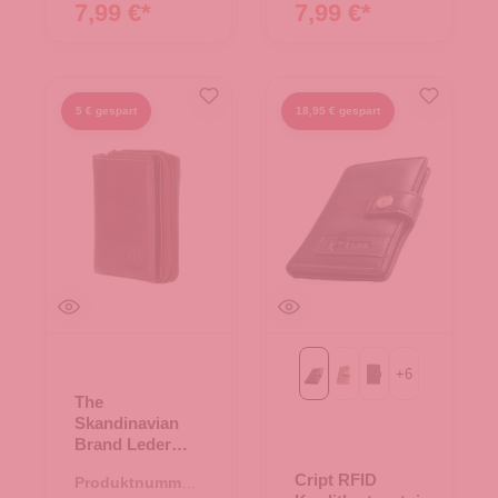
Brand
Brand
7,99 €*
7,99 €*
5 € gespart
18,95 € gespart
+
6
Black
Brown
Perforation Black
The
Skandinavian
Brand Leder
Börse mit
Cript RFID
Produktnummer:
Kreditkartenfäc