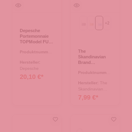
+
2
Light grau
beige
blau
Depesche
Portemonnaie
TOPModel FUR
EVER FRIENDS
The
Produktnummer:
Rose und
Skandinavian
46.00174.81
Kupfer
Hersteller:
Brand
Kreditkartenetui
Depesche
Produktnummer:
- blau
20,10 €*
43.01476.60
Hersteller:
The
Skandinavian
Brand
7,99 €*