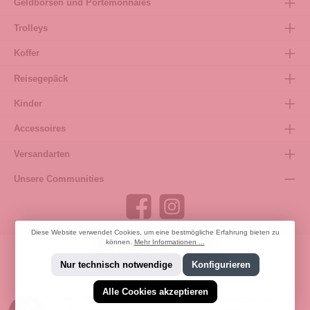
Geldbörsen und Portemonnaies
Trolleys
Koffer
Reisegepäck
Kinder
Accessoires
Versandarten
Unsere Communities
Diese Website verwendet Cookies, um eine bestmögliche Erfahrung bieten zu
können.
Mehr Informationen ...
Bestellung widerrufen
Nur technisch notwendige
Konfigurieren
Alle Cookies akzeptieren
* Alle Preise inkl. gesetzl. Mehrwertsteuer zzgl.
Versandkosten
und ggf.
Werkzeugleiste anzeigen
Nachnahmegebühren, wenn nicht anders angegeben.