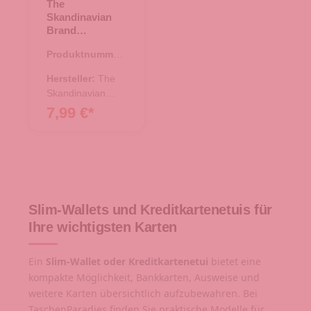
The
Skandinavian
Brand
Kreditkartenetui
Produktnummer:
- schwarz
43.01476.00
Hersteller:
The
Skandinavian
Brand
7,99 €*
Slim-Wallets und Kreditkartenetuis für
Ihre wichtigsten Karten
Ein
Slim-Wallet oder Kreditkartenetui
bietet eine
kompakte Möglichkeit, Bankkarten, Ausweise und
weitere Karten übersichtlich aufzubewahren. Bei
TaschenParadies finden Sie praktische Modelle für