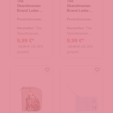
The
The
Skandinavian
Skandinavian
Brand Leder
Brand Leder
Kreditkarten
Kreditkarten
Produktnummer:
Produktnummer:
Etui - schwarz
Etui - Cognac
43.01319.01
43.01319.38
Hersteller:
The
Hersteller:
The
Skandinavian
Skandinavian
Brand
Brand
9,99 €*
9,99 €*
14,99 €*
(33.36%
14,99 €*
(33.36%
gespart)
gespart)