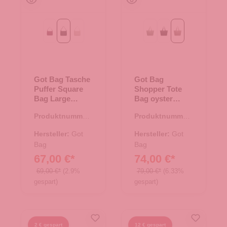
kraken mono
monochrome black
monochrome scallop
bass monochrome
black monochrome
oyster monochr
Got Bag Tasche
Got Bag
Puffer Square
Shopper Tote
Bag Large
Bag oyster
monochrome
monochrome
Produktnummer:
Produktnummer:
black
15.01790.00
15.01787.30
Hersteller:
Got
Hersteller:
Got
Bag
Bag
67,00 €*
74,00 €*
69,00 €*
(2.9%
79,00 €*
(6.33%
gespart)
gespart)
2 € gespart
12 € gespart