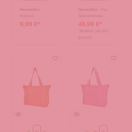
Leder - Cognac
07.00305.40
10.18026.30
Hersteller:
Hersteller:
The
Antonio
Skandinavian
Brand
9,99 €*
49,99 €*
89,99 €*
(44.45%
gespart)