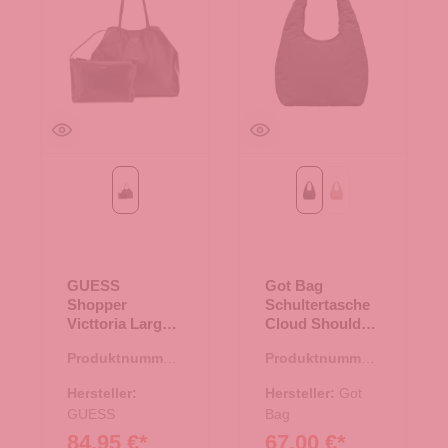
Black
monochrome black
sandbar mono
GUESS
Got Bag
Shopper
Schultertasche
Victtoria Large
Cloud Shoulder
Black
Bag
Produktnummer:
Produktnummer:
monochrome
06.01136.00
15.01795.00
black
Hersteller:
Hersteller:
Got
GUESS
Bag
84,95 €*
67,00 €*