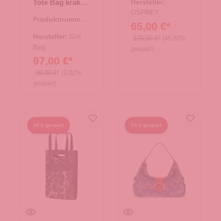
Tote Bag kraken
Hersteller:
mono
OSPREY
Produktnummer:
65,00 €*
15.01794.80
Hersteller:
Got
120,00 €*
(45.83%
Bag
gespart)
97,00 €*
99,00 €*
(2.02%
gespart)
45 € gespart
55 € gespart