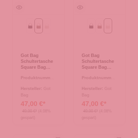
black monochrome
monochrome oyster
monochrome soft shell
black monochrome
monochrome oyster
monochrome soft
Got Bag
Got Bag
Schultertasche
Schultertasche
Square Bag
Square Bag
monochrome
monochrome
Produktnummer:
Produktnummer:
oyster
soft shell
15.01789.30
15.01789.26
Hersteller:
Got
Hersteller:
Got
Bag
Bag
47,00 €*
47,00 €*
49,00 €*
(4.08%
49,00 €*
(4.08%
gespart)
gespart)