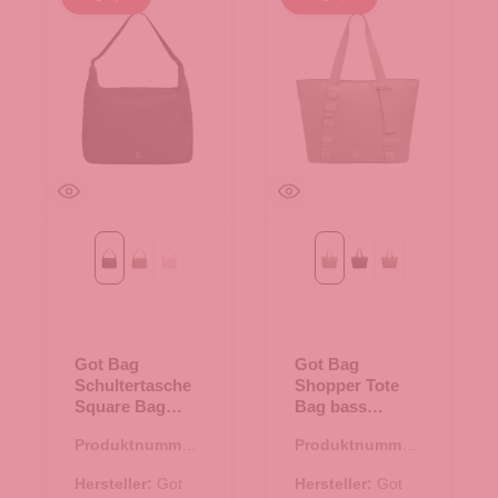
black monochrome
monochrome oyster
monochrome soft shell
bass monochrome
black monochrome
oyster monochr
Got Bag
Got Bag
Schultertasche
Shopper Tote
Square Bag
Bag bass
black
monochrome
Produktnummer:
Produktnummer:
monochrome
15.01789.00
15.01787.40
Hersteller:
Got
Hersteller:
Got