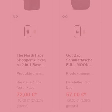
TNF Black
White Ash/Calacatta/Pal
Black
soft shell
The North Face
Got Bag
Shopper/Rucksa
Schultertasche
ck 2-in-1 Base
FULL MOON
Camp Tote Pack
BAG Black
Produktnummer:
Produktnummer:
TNF Black
25.02067.00
15.01828.00
Hersteller:
The
Hersteller:
Got
North Face
Bag
72,00 €*
57,00 €*
95,00 €*
(24.21%
59,00 €*
(3.39%
gespart)
gespart)