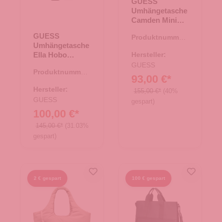
GUESS
Umhängetasche
Camden Mini
Latte
GUESS
Produktnummer:
Logo/Cognac
Umhängetasche
06.01218.30
Ella Hobo
Hersteller:
Cognac
GUESS
Produktnummer:
93,00 €*
06.01219.38
Hersteller:
155,00 €*
(40%
GUESS
gespart)
100,00 €*
145,00 €*
(31.03%
gespart)
2 € gespart
100 € gespart