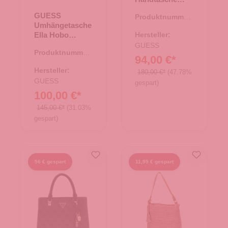
Eliette Logo
GUESS
Produktnummer:
Latte
Umhängetasche
06.01761.30
Logo/Ginger
Ella Hobo
Hersteller:
Espresso
GUESS
Produktnummer:
94,00 €*
06.01219.30
Hersteller:
180,00 €*
(47.78%
GUESS
gespart)
100,00 €*
145,00 €*
(31.03%
gespart)
56 € gespart
11,99 € gespart