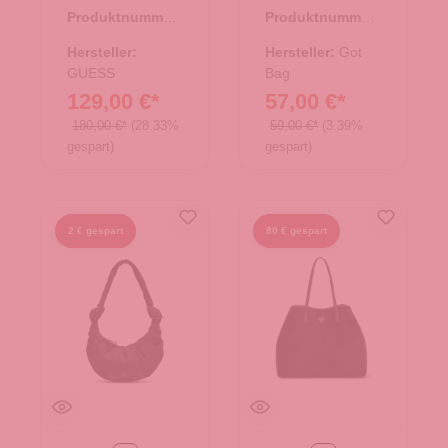
Coal Logo
BAG soft shell
Produktnummer:
Produktnummer:
33.01104.11
15.01828.26
Hersteller:
Hersteller:
Got
GUESS
Bag
129,00 €*
57,00 €*
180,00 €*
(28.33%
59,00 €*
(3.39%
gespart)
gespart)
2 € gespart
80 € gespart