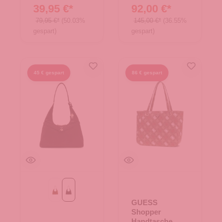
39,95 €*
92,00 €*
79,95 €*
(50.03%
145,00 €*
(36.55%
gespart)
gespart)
45 € gespart
86 € gespart
Cognac
Espresso
GUESS
Shopper
Handtasche