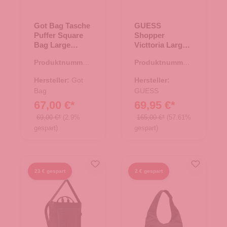
Got Bag Tasche
GUESS
Puffer Square
Shopper
Bag Large
Victtoria Large
monochrome
natural/cognac
Produktnummer:
Produktnummer:
scallop
15.01790.26
06.01137.27
Hersteller:
Got
Hersteller:
Bag
GUESS
67,00 €*
69,95 €*
69,00 €*
(2.9%
165,00 €*
(57.61%
gespart)
gespart)
23 € gespart
2 € gespart