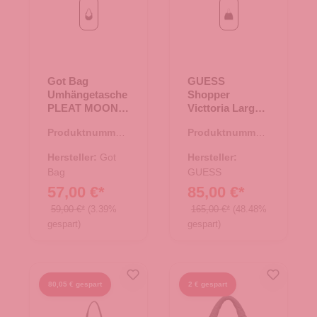
Black
Black
Got Bag
GUESS
Umhängetasche
Shopper
PLEAT MOON
Victtoria Large
BAG SMALL
Black
Produktnummer:
Produktnummer:
Black
15.01829.00
06.01138.00
Hersteller:
Got
Hersteller:
Bag
GUESS
57,00 €*
85,00 €*
59,00 €*
(3.39%
165,00 €*
(48.48%
gespart)
gespart)
80,05 € gespart
2 € gespart