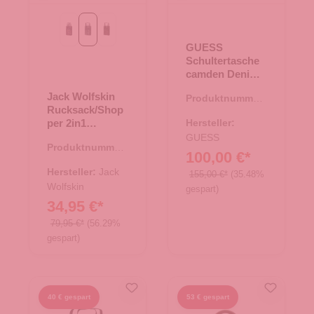
graphit all over
night blue all over
phantom all over
GUESS
Schultertasche
camden Denim
Logo
Jack Wolfskin
Produktnummer:
Rucksack/Shop
06.01217.60
per 2in1
Hersteller:
Piccadilly night
GUESS
Produktnummer:
blue all over
100,00 €*
25.02043.60
Hersteller:
Jack
155,00 €*
(35.48%
Wolfskin
gespart)
34,95 €*
79,95 €*
(56.29%
gespart)
40 € gespart
53 € gespart