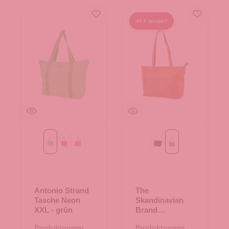
40 € gespart
grün
orange
pink
Black
Cognac
Antonio Strand
The
Tasche Neon
Skandinavian
XXL - grün
Brand
Damenshopper
Produktnummer:
Produktnummer: