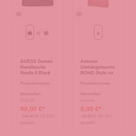
Black
Bone Logo
Latte Logo/Brown
rot
GUESS Damen
Antonio
Handtasche
Umhängetasche
Noelle II Black
BOHO Style rot
Produktnummer:
Produktnummer:
06.01214.00
07.00287.81
Hersteller:
Hersteller:
GUESS
Antonio
89,00 €*
8,00 €*
145,00 €*
(38.62%
19,99 €*
(59.98%
gespart)
gespart)