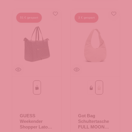
51 € gespart
2 € gespart
Coal Logo
Black
soft shell
GUESS
Got Bag
Weekender
Schultertasche
Shopper Latona
FULL MOON