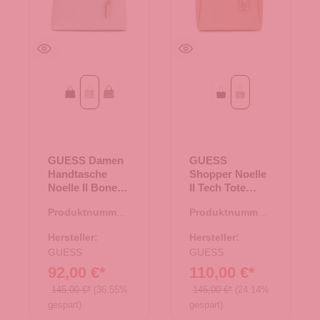
Black
Bone Logo
Latte Logo/Brown
Black
beige
GUESS Damen
GUESS
Handtasche
Shopper Noelle
Noelle II Bone
II Tech Tote
Logo
beige
Produktnummer:
Produktnummer:
06.01214.26
06.01212.28
Hersteller:
Hersteller:
GUESS
GUESS
92,00 €*
110,00 €*
145,00 €*
(36.55%
145,00 €*
(24.14%
gespart)
gespart)