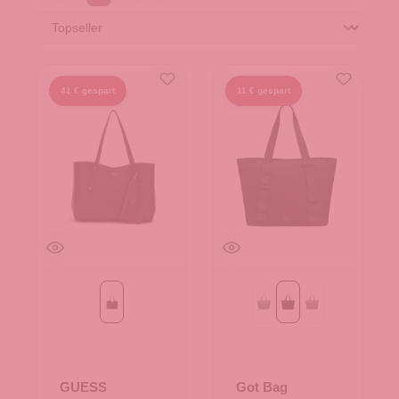
41 € gespart
11 € gespart
Black
bass monochrome
black monochrome
oyster monochr
GUESS
Got Bag