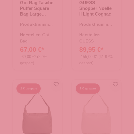
Got Bag Tasche
GUESS
Puffer Square
Shopper Noelle
Bag Large
II Light Cognac
kraken mono
Produktnummer:
Produktnummer:
15.01790.80
06.01116.38
Hersteller:
Got
Hersteller:
Bag
GUESS
67,00 €*
89,95 €*
69,00 €*
(2.9%
155,00 €*
(41.97%
gespart)
gespart)
2 € gespart
2 € gespart