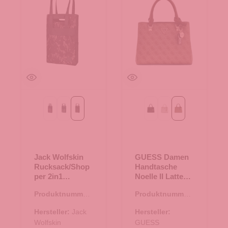
graphit all over
night blue all over
phantom all over
Black
Bone Logo
Latte Logo/Brow
Jack Wolfskin
GUESS Damen
Rucksack/Shop
Handtasche
per 2in1
Noelle II Latte
Piccadilly
Logo/Brown
Produktnummer:
Produktnummer:
phantom all
25.02043.11
06.01214.30
over
Hersteller:
Jack
Hersteller:
Wolfskin
GUESS