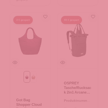
2 € gespart
55 € gespart
kraken mono
sandbar mono
OSPREY
Tasche/Rucksac
k 2in1 Arcane
Tote Pack Black
Got Bag
Produktnummer:
Shopper Cloud
15.01801.00