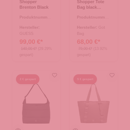
Shopper
Shopper Tote
Brenton Black
Bag black
monochrome
Produktnummer:
Produktnummer:
06.01067.00
15.01787.00
Hersteller:
Hersteller:
Got
GUESS
Bag
99,00 €*
68,00 €*
140,00 €*
(29.29%
79,00 €*
(13.92%
gespart)
gespart)
2 € gespart
5 € gespart