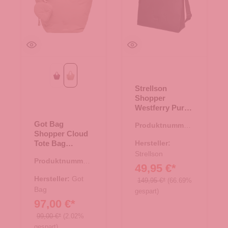
kraken mono
sandbar mono
Strellson
Shopper
Westferry Purge
Black
Got Bag
Produktnummer:
Shopper Cloud
15.01772.00
Tote Bag
Hersteller:
sandbar mono
Strellson
Produktnummer:
49,95 €*
15.01794.37
Hersteller:
Got
149,95 €*
(66.69%
Bag
gespart)
97,00 €*
99,00 €*
(2.02%
gespart)