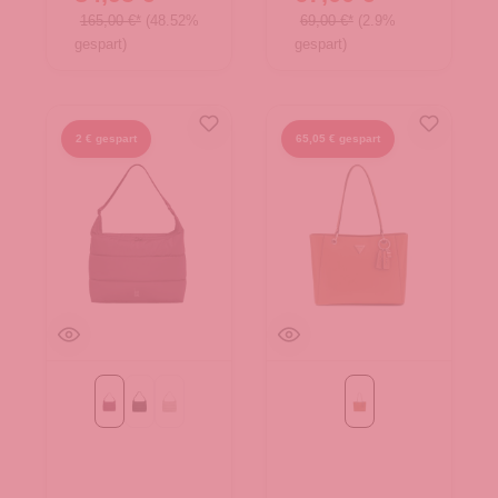
165,00 €*
(48.52%
69,00 €*
(2.9%
gespart)
gespart)
2 € gespart
65,05 € gespart
kraken mono
monochrome black
monochrome scallop
Light Cognac