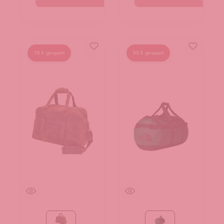
70 € gespart
53 € gespart
tan
Evergreen-TNF Black