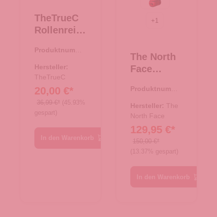
TNF Red-TNF Bla
TheTrueC
+
1
Rollenreise
tasche
Produktnumme
50cm
The North
r:
34.00377.69
Berlin 2.0
Hersteller:
Face
navy
TheTrueC
Reise/-
20,00 €*
Produktnumme
Sporttasch
r:
33.00982.03
36,99 €*
(45.93%
e
Hersteller:
The
gespart)
Rucksack
North Face
129,95 €*
Base Camp
In den Warenkorb
Duffel XXL
150,00 €*
(13.37% gespart)
TNF Black-
TNF W
In den Warenkorb