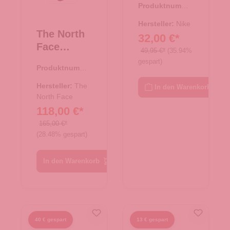
Produktnumme
Brasilia
r:
33.01127.00
schwarz
Hersteller:
Nike
The North
32,00 €*
Face
49,95 €*
(35.94%
Reisetasch
gespart)
Produktnumme
e/Rucksac
r:
33.01079.71
k Base
Hersteller:
The
In den Warenkorb
Camp
North Face
118,00 €*
Duffel XL
Summit
165,00 €*
(28.48% gespart)
Gold-TNF
Black
In den Warenkorb
40 € gespart
13 € gespart