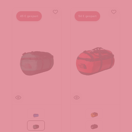
45 € gespart
54 € gespart
Active blue
Summit Gold-TNF Bla
Evergreen-TNF Black
TNF Black