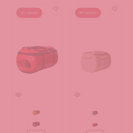
16 € gespart
38 € gespart
Summit Gold-TNF Black-N
Evergreen-TNF Black
TNF Black-TNF W
Red-TNF Black-NPF