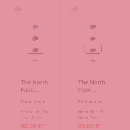
Active blue
Evergreen-TNF Black
Evergreen-TNF Black
Red-TNF Black-NPF
TNF Black
TNF Black
+
7
+
5
The North
The North
Face
Face
Reisetasch
Reisetasch
Produktnumme
Produktnumme
e/Rucksac
e/Rucksac
r:
33.01081.00
r:
33.01080.00
k Base
k Base
Hersteller:
The
Hersteller:
The
Camp
North Face
Camp
North Face
98,00 €*
85,00 €*
Duffel S
Duffel XS