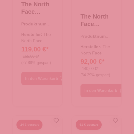
The North
Face
The North
Reisetasch
Face
Produktnumme
e/Rucksac
r:
33.01079.80
Reisetasch
k Base
Hersteller:
The
Produktnumme
e/Rucksac
Camp
North Face
r:
33.01081.80
k Base
Hersteller:
The
119,00 €*
Duffel XL
Camp
North Face
TNF Red-
165,00 €*
92,00 €*
Duffel S
(27.88% gespart)
TNF Black
TNF Red-
140,00 €*
(34.29% gespart)
TNF Black
In den Warenkorb
In den Warenkorb
24 € gespart
61 € gespart