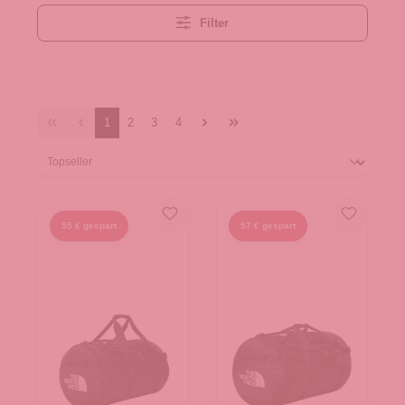
Filter
1
2
3
4
55 € gespart
57 € gespart