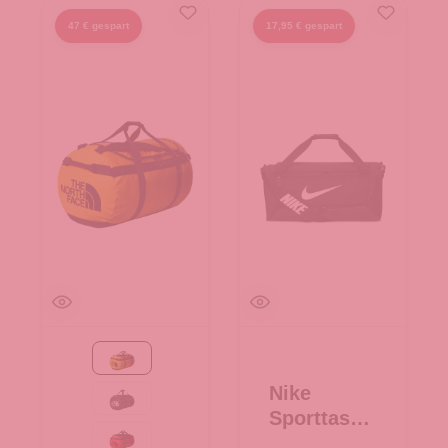
47 € gespart
17,95 € gespart
Summit Gold-TNF Black
Nike
TNF Black
Sporttasch
e M
TNF Red-TNF Black