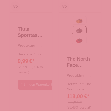
Summit Gold-TNF Bla
Titan
TNF Black
Sporttasch
e S Leisure
TNF Red-TNF Black
Produktnumme
Bag Black
r:
33.00967.00
Hersteller:
Titan
The North
9,99 €*
Face
29,99 €*
(66.69%
Reisetasch
gespart)
Produktnumme
e/Rucksac
r:
33.01079.00
k Base
Hersteller:
The
In den Warenkorb
Camp
North Face
118,00 €*
Duffel XL
TNF Black
165,00 €*
(28.48% gespart)