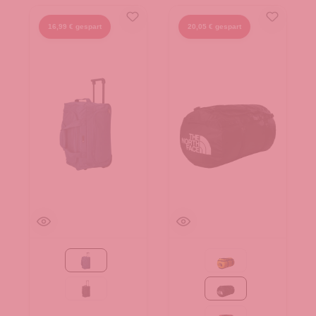
16,99 € gespart
20,05 € gespart
navy
Summit Gold-TNF Bla
schwarz
TNF Black-TNF W