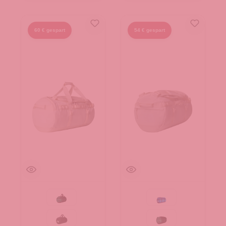
60 € gespart
54 € gespart
Evergreen-TNF Black
Active blue
TNF Black
Evergreen-TNF Black