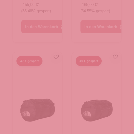
TNF Black
TNF Black
155,00 €*
165,00 €*
(35.48% gespart)
(34.55% gespart)
In den Warenkorb
In den Warenkorb
47 € gespart
40 € gespart