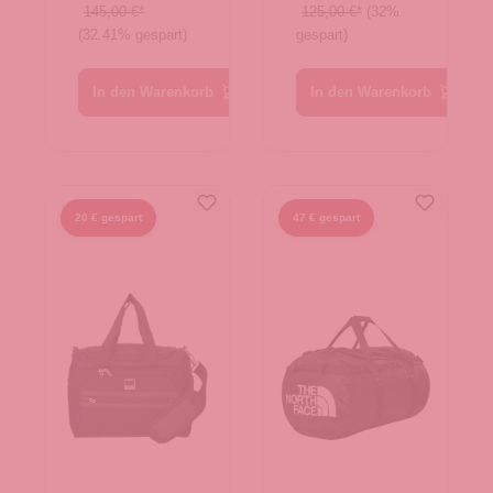
TNF Black
TNF Black
145,00 €*
125,00 €*
(32%
(32.41% gespart)
gespart)
In den Warenkorb
In den Warenkorb
20 € gespart
47 € gespart