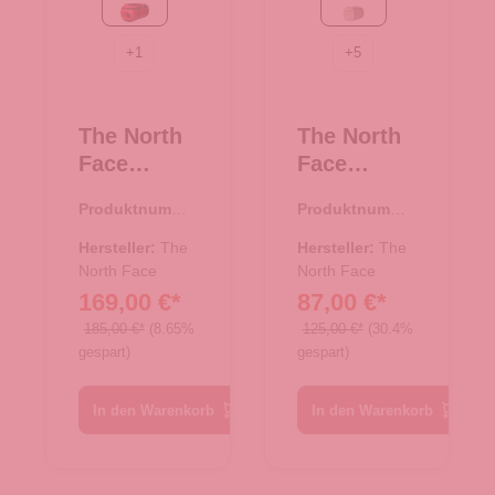
TNF Red-TNF Black
White Dune-TNF Whit
+
1
+
5
The North
The North
Face
Face
Reise/-
Reisetasch
Produktnumme
Produktnumme
Sporttasch
e/Rucksac
r:
33.00982.01
r:
33.01080.20
e
k Base
Hersteller:
The
Hersteller:
The
Rucksack
North Face
Camp
North Face
169,00 €*
87,00 €*
Base Camp
Duffel XS
Duffel XXL
White
185,00 €*
(8.65%
125,00 €*
(30.4%
gespart)
gespart)
TNF Red-
Dune-TNF
TNF Black
White
In den Warenkorb
In den Warenkorb