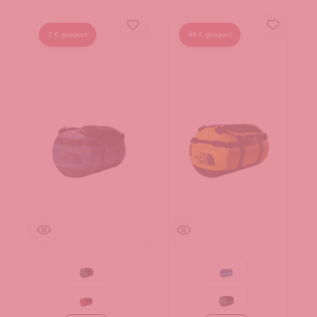
7 € gespart
48 € gespart
Evergreen-TNF Black
Active blue
Red-TNF Black-NPF
Evergreen-TNF Black