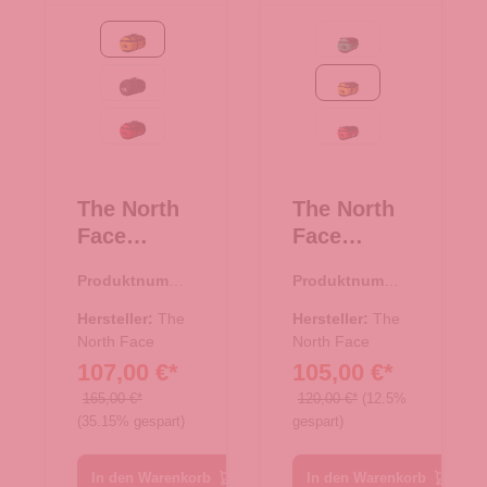
Summit Gold-TNF Black
Optic Emerald-TNF Bl
TNF Black
Summit Gold/Black
TNF Red-TNF Black
TNF Red-TNF Black
The North
The North
Face
Face
Reisetasch
Reise/-
Produktnumme
Produktnumme
e/Rucksac
Sporttasch
r:
33.01078.71
r:
33.00983.08
k Base
e
Hersteller:
The
Hersteller:
The
Camp
North Face
Rucksack
North Face
107,00 €*
105,00 €*
Duffel L
Base Camp
Summit
Duffel XS
165,00 €*
120,00 €*
(12.5%
(35.15% gespart)
gespart)
Gold-TNF
Summit
Black
Gold/Black
In den Warenkorb
In den Warenkorb