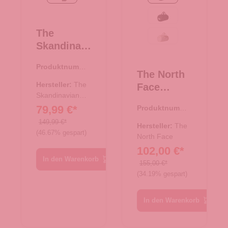
TNF Black
The
White Dune-TNF Whit
Skandinavi
an Brand
Produktnumme
Leder
The North
r:
33.00997.30
Weekender
Hersteller:
The
Face
Reisetasch
Skandinavian
Reisetasch
Brand
79,99 €*
Produktnumme
e - tan
e/Rucksac
r:
33.01077.42
149,99 €*
k Base
Hersteller:
The
(46.67% gespart)
Camp
North Face
102,00 €*
Duffel M
In den Warenkorb
Evergreen-
155,00 €*
(34.19% gespart)
TNF Black
In den Warenkorb