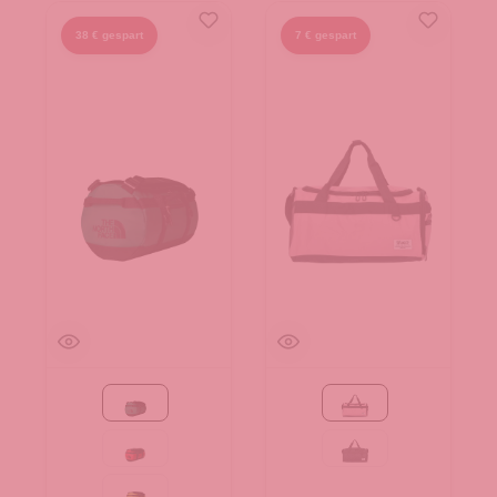
38 € gespart
7 € gespart
Evergreen-TNF Black
pink
Red-TNF Black-NPF
schwarz