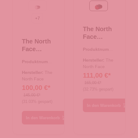
Metal Pink/Hushed Laven
TNF Red-TNF Black
+
7
The North
Face
The North
Reisetasch
Face
Produktnumme
e/Rucksac
r:
33.01078.80
Reisetasch
k Base
Hersteller:
The
Produktnumme
e/Rucksac
Camp
North Face
r:
33.01081.44
k Base
Hersteller:
The
111,00 €*
Duffel L
Camp
North Face
TNF Red-
165,00 €*
100,00 €*
Duffel S
(32.73% gespart)
TNF Black
Evergreen-
145,00 €*
(31.03% gespart)
TNF Black
In den Warenkorb
In den Warenkorb