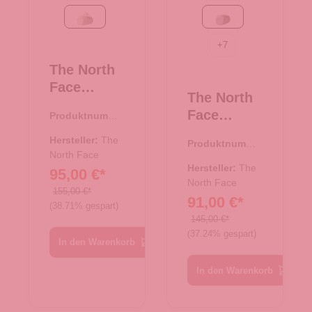
White Dune-TNF White
White Dune-TNF Whit
+
7
The North
Face
The North
Reisetasch
Face
Produktnumme
e/Rucksac
r:
33.01077.20
Reisetasch
k Base
Hersteller:
The
Produktnumme
e/Rucksac
Camp
North Face
r:
33.01081.20
k Base
Hersteller:
The
95,00 €*
Duffel M
Camp
North Face
White
155,00 €*
91,00 €*
Duffel S
(38.71% gespart)
Dune-TNF
White
145,00 €*
White
(37.24% gespart)
Dune-TNF
In den Warenkorb
White
In den Warenkorb