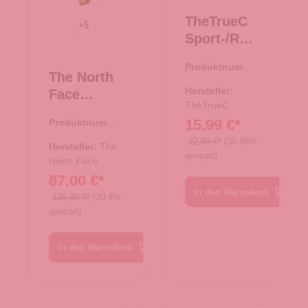
Safety Green-TNF Black
TheTrueC
+
5
Sport-/Reis
etasche XS
Produktnumme
- pink
The North
r:
33.00994.82
Hersteller:
Face
TheTrueC
Reisetasch
15,99 €*
Produktnumme
e/Rucksac
r:
33.01080.42
22,99 €*
(30.45%
k Base
Hersteller:
The
gespart)
Camp
North Face
87,00 €*
Duffel XS
In den Warenkorb
Evergreen-
125,00 €*
(30.4%
gespart)
TNF Black
In den Warenkorb