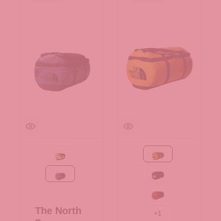
Safety Green-TNF Black
Summit Gold-TNF Bla
Summit Navy-TNF Black
TNF Black-TNF W
TNF Red-TNF Bla
The North
+
1