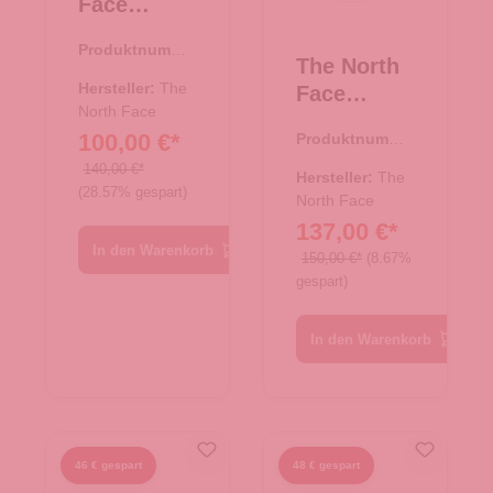
Face
Reise/-
Produktnumme
Sporttasch
The North
r:
33.00986.69
e
Hersteller:
The
Face
Rucksack
North Face
Reise/-
100,00 €*
Produktnumme
Base Camp
Sporttasch
r:
33.00982.71
Duffel S
140,00 €*
e
Hersteller:
The
(28.57% gespart)
Summit
Rucksack
North Face
Navy-TNF
137,00 €*
Base Camp
Black
In den Warenkorb
Duffel XXL
150,00 €*
(8.67%
gespart)
Summit
Gold-TNF
Black-N
In den Warenkorb
46 € gespart
48 € gespart