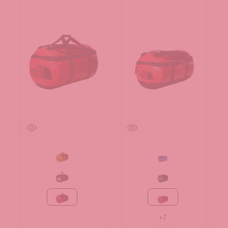
Summit Gold-TNF Black
Active blue
TNF Black
Evergreen-TNF Black
TNF Red-TNF Black
TNF Red-TNF Black
+
7