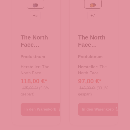
Summit Navy-TNF Black
Summit Gold-TNF Bla
+
5
+
7
The North
The North
Face
Face
Reisetasch
Reisetasch
Produktnumme
Produktnumme
e/Rucksac
e/Rucksac
r:
33.01080.60
r:
33.01081.71
k Base
k Base
Hersteller:
The
Hersteller:
The
Camp
North Face
Camp
North Face
118,00 €*
97,00 €*
Duffel XS
Duffel S
Summit
Summit
125,00 €*
(5.6%
145,00 €*
(33.1%
gespart)
gespart)
Navy-TNF
Gold-TNF
Black
Black-N
In den Warenkorb
In den Warenkorb