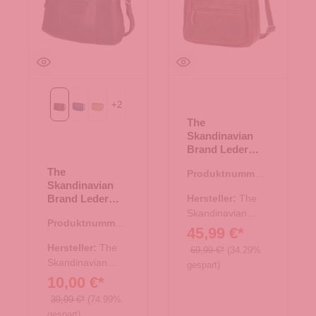
+
2
Black
Blue
Green
The
Skandinavian
Brand Leder
Umhängetasche
The
Produktnummer:
Hunter - braun
Skandinavian
17.00686.30
Brand Leder
Hersteller:
The
Crossbody Bag
Skandinavian
Produktnummer:
- Black
Brand
45,99 €*
10.18006.00
Hersteller:
The
69,99 €*
(34.29%
Skandinavian
gespart)
Brand
10,00 €*
39,99 €*
(74.99%
gespart)