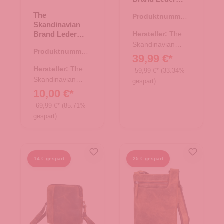
Umhängetasche
The
Produktnummer:
Hunter - tan
Skandinavian
10.18013.30
Brand Leder
Hersteller:
The
Umhängetasche
Skandinavian
Produktnummer:
- Green
Brand
39,99 €*
10.18001.40
Hersteller:
The
59,99 €*
(33.34%
Skandinavian
gespart)
Brand
10,00 €*
69,99 €*
(85.71%
gespart)
14 € gespart
25 € gespart