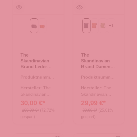
+
1
Black
Cognac
Black
Cognac
Green
The
The
Skandinavian
Skandinavian
Brand Leder
Brand Damen
Messenger -
Ledertasche -
Produktnummer:
Produktnummer:
Black
Black
17.00701.00
10.18005.00
Hersteller:
The
Hersteller:
The
Skandinavian
Skandinavian
Brand
Brand
30,00 €*
29,99 €*
109,99 €*
(72.72%
39,99 €*
(25.01%
gespart)
gespart)