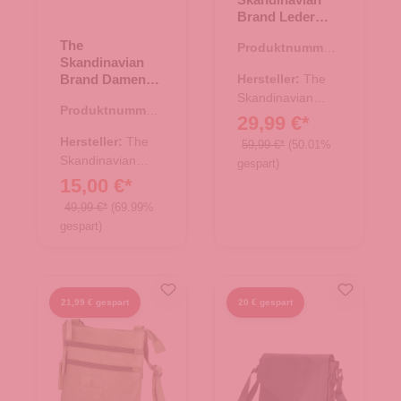
Brand Leder
Umhängetasche
The
Produktnummer:
Hunter - tan
Skandinavian
17.00675.30
Brand Damen
Hersteller:
The
Ledertasche,
Skandinavian
Produktnummer:
Schultertasche -
Brand
29,99 €*
10.17577.00
schwarz
Hersteller:
The
59,99 €*
(50.01%
Skandinavian
gespart)
Brand
15,00 €*
49,99 €*
(69.99%
gespart)
21,99 € gespart
20 € gespart