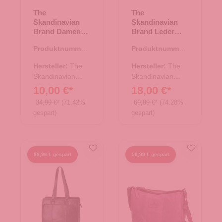
The
The
Skandinavian
Skandinavian
Brand Damen
Brand Leder
Leder
Umhängetasche
Produktnummer:
Produktnummer:
Umhängetasche
- Blue
10.18007.26
10.18002.60
- beige
Hersteller:
The
Hersteller:
The
Skandinavian
Skandinavian
Brand
Brand
10,00 €*
18,00 €*
34,99 €*
(71.42%
69,99 €*
(74.28%
gespart)
gespart)
99,96 € gespart
59,99 € gespart