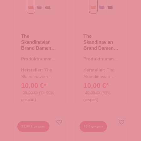
Cognac
blau
grün
Cognac
blau
schwarz
The
The
Skandinavian
Skandinavian
Brand Damen
Brand Damen
Ledertasche,
Ledertasche,
Produktnummer:
Produktnummer:
Umhängetasche
Schultertasche -
10.17576.38
10.17577.38
- Cognac
Cognac
Hersteller:
The
Hersteller:
The
Skandinavian
Skandinavian
Brand
Brand
10,00 €*
10,00 €*
39,99 €*
(74.99%
49,99 €*
(80%
gespart)
gespart)
31,99 € gespart
40 € gespart