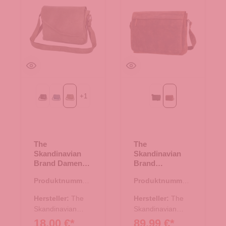
+
1
Black
Blue
Green
Black
braun
The
The
Skandinavian
Skandinavian
Brand Damen
Brand
Leder
Messenger
Produktnummer:
Produktnummer:
Umhängetasche
Tasche Hunter -
10.18010.40
17.00659.35
- Green
braun
Hersteller:
The
Hersteller:
The
Skandinavian
Skandinavian
Brand
Brand
18,00 €*
89,99 €*