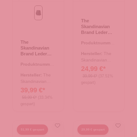
Black
The
Skandinavian
Brand Leder
Umhängetasche
The
Produktnummer:
Hunter - tan
Skandinavian
10.17595.30
Brand Leder
Hersteller:
The
Umhängetasche
Skandinavian
Produktnummer:
- Black
Brand
24,99 €*
10.18016.00
Hersteller:
The
39,99 €*
(37.51%
Skandinavian
gespart)
Brand
39,99 €*
59,99 €*
(33.34%
gespart)
51,99 € gespart
29,99 € gespart