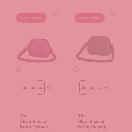
24,99 € gespart
24,99 € gespart
+
2
+
2
Black
Blue
Purple
Black
Blue
Green
The
The
Skandinavian
Skandinavian
Brand Damen
Brand Damen