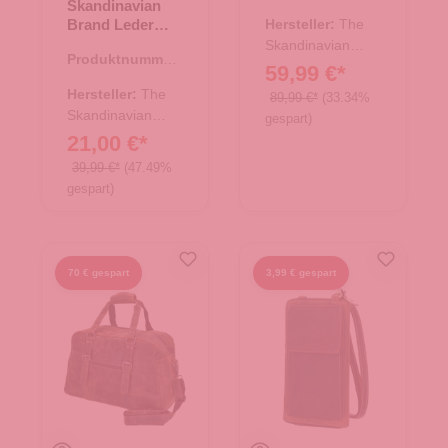
Skandinavian
17.00688.38
Brand Leder
Hersteller:
The
Umhängetasche
Skandinavian
Produktnummer:
Hunter - tan
Brand
59,99 €*
17.00676.30
Hersteller:
The
89,99 €*
(33.34%
Skandinavian
gespart)
Brand
21,00 €*
39,99 €*
(47.49%
gespart)
70 € gespart
3,99 € gespart