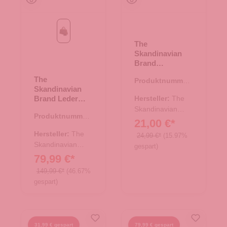
tan
The
Skandinavian
Brand
Multifunktionale
The
Produktnummer:
Crossbody Bag
Skandinavian
10.17551.30
- braun
Brand Leder
Hersteller:
The
Weekender
Skandinavian
Produktnummer:
Reisetasche -
Brand
21,00 €*
33.00997.30
tan
Hersteller:
The
24,99 €*
(15.97%
Skandinavian
gespart)
Brand
79,99 €*
149,99 €*
(46.67%
gespart)
31,99 € gespart
79,99 € gespart