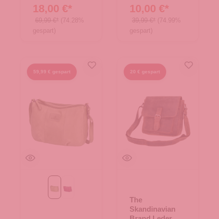
Brand
Brand
18,00 €*
10,00 €*
69,99 €*
(74.28%
39,99 €*
(74.99%
gespart)
gespart)
59,99 € gespart
20 € gespart
Green
Purple
The
Skandinavian
Brand Leder