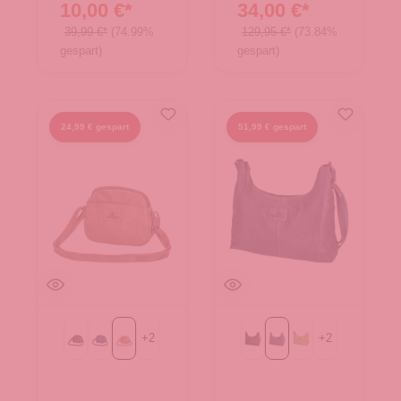
Brand
Brand
10,00 €*
34,00 €*
39,99 €*
(74.99%
129,95 €*
(73.84%
gespart)
gespart)
24,99 € gespart
51,99 € gespart
+
2
+
2
Black
Blue
beige
Black
Blue
Green