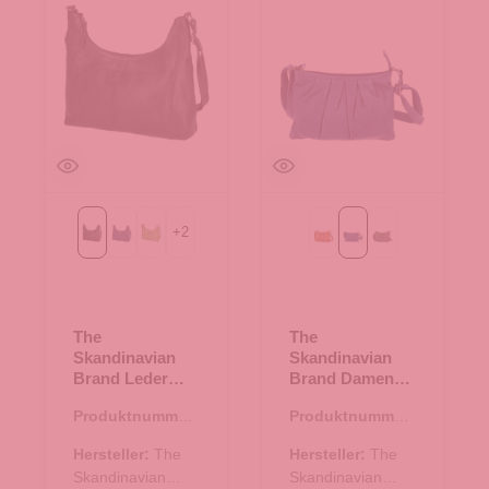
+
2
Black
Blue
Green
Cognac
blau
grün
The
The
Skandinavian
Skandinavian
Brand Leder
Brand Damen
Umhängetasche
Ledertasche,
Produktnummer:
Produktnummer:
- Black
Umhängetasche
10.18002.00
10.17576.60
- blau
Hersteller:
The
Hersteller:
The
Skandinavian
Skandinavian