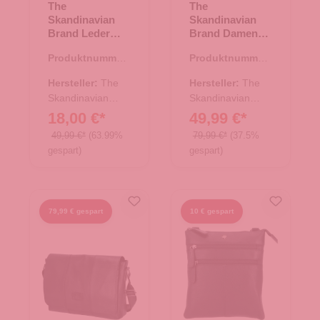
The
The
Skandinavian
Skandinavian
Brand Leder
Brand Damen
Umhängetasche
Schultertasche -
Produktnummer:
Produktnummer:
- Purple
Black
10.18000.50
10.18003.00
Hersteller:
The
Hersteller:
The
Skandinavian
Skandinavian
Brand
Brand
18,00 €*
49,99 €*
49,99 €*
(63.99%
79,99 €*
(37.5%
gespart)
gespart)
79,99 € gespart
10 € gespart