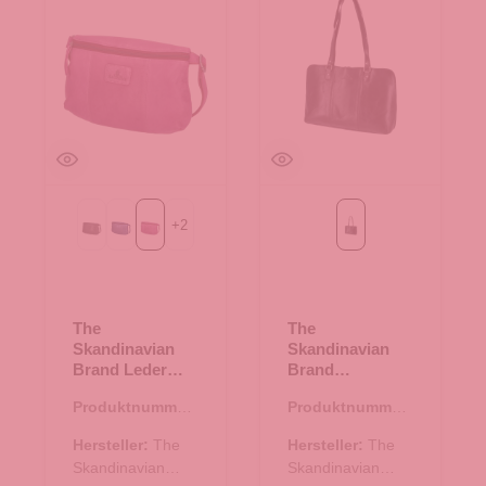
+
2
Black
Blue
Purple
schwarz
The
The
Skandinavian
Skandinavian
Brand Leder
Brand
Crossbody Bag
Businesstasche
Produktnummer:
Produktnummer:
- Purple
- schwarz
10.18006.50
51.00955.00
Hersteller:
The
Hersteller:
The
Skandinavian
Skandinavian