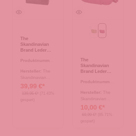
Green
Purple
The
Skandinavian
Brand Leder
Buisnesstasche
The
Produktnummer:
-
Skandinavian
51.00956.00
Hersteller:
The
Brand Leder
Umhängetasche
Skandinavian
Produktnummer:
- Purple
Brand
39,99 €*
10.18001.50
Hersteller:
The
139,95 €*
(71.43%
Skandinavian
gespart)
Brand
10,00 €*
69,99 €*
(85.71%
gespart)