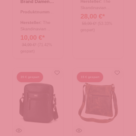
Brand Damen
Hersteller:
The
Leder
Skandinavian
Produktnummer:
Umhängetasche
Brand
28,00 €*
10.18007.60
- Blue
Hersteller:
The
59,99 €*
(53.33%
Skandinavian
gespart)
Brand
10,00 €*
34,99 €*
(71.42%
gespart)
20 € gespart
15 € gespart