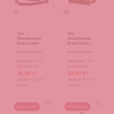
The
The
Skandinavian
Skandinavian
Brand Leder
Brand Leder
Umhängetasche
Umhängetasche
Produktnummer:
Produktnummer:
Hunter - tan
Hunter - tan
10.17594.30
10.17580.38
Hersteller:
The
Hersteller:
The
Skandinavian
Skandinavian
Brand
Brand
35,99 €*
24,99 €*
49,99 €*
(28.01%
49,99 €*
(50.01%
gespart)
gespart)
29,99 € gespart
95,95 € gespart