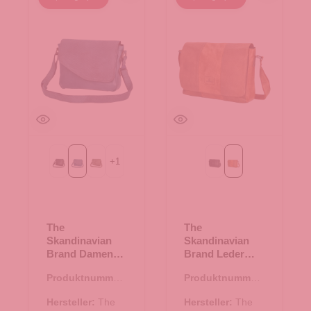
+
1
Black
Blue
Green
Black
Cognac
The
The
Skandinavian
Skandinavian
Brand Damen
Brand Leder
Leder
Messenger -
Produktnummer:
Produktnummer:
Umhängetasche
Cognac
10.18010.60
17.00701.38
- Blue
Hersteller:
The
Hersteller:
The