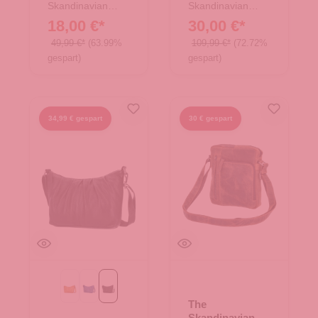
Skandinavian
Skandinavian
Brand
Brand
18,00 €*
30,00 €*
49,99 €*
(63.99%
109,99 €*
(72.72%
gespart)
gespart)
34,99 € gespart
30 € gespart
Cognac
blau
schwarz
The
Skandinavian