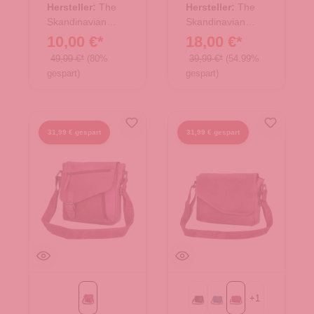
Hersteller:
The
Hersteller:
The
Skandinavian
Skandinavian
Brand
Brand
10,00 €*
18,00 €*
49,99 €*
(80%
39,99 €*
(54.99%
gespart)
gespart)
31,99 € gespart
31,99 € gespart
+
1
Purple
Black
Blue
Purple