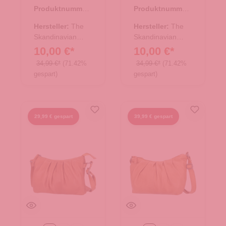
Leder
Leder
Produktnummer:
Produktnummer:
Umhängetasche
Umhängetasche
10.18007.50
10.18007.00
- Purple
- Black
Hersteller:
The
Hersteller:
The
Skandinavian
Skandinavian
Brand
Brand
10,00 €*
10,00 €*
34,99 €*
(71.42%
34,99 €*
(71.42%
gespart)
gespart)
29,99 € gespart
39,99 € gespart