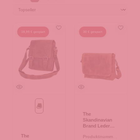
18,99 € gespart
30 € gespart
tan
The
Skandinavian
Brand Leder
Messenger
The
Produktnummer:
Hunter - hunter