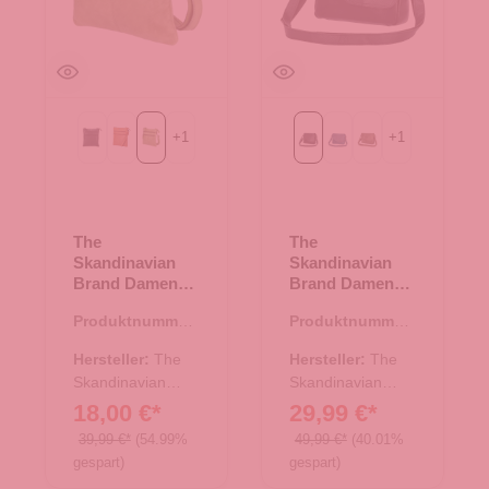
+
1
+
1
Black
Cognac
Green
Black
Blue
Green
The
The
Skandinavian
Skandinavian
Brand Damen
Brand Damen
Ledertasche -
Leder
Produktnummer:
Produktnummer:
Green
Umhängetasche
10.18005.40
10.18010.00
- Black
Hersteller:
The
Hersteller:
The
Skandinavian
Skandinavian
Brand
Brand
18,00 €*
29,99 €*
39,99 €*
(54.99%
49,99 €*
(40.01%
gespart)
gespart)