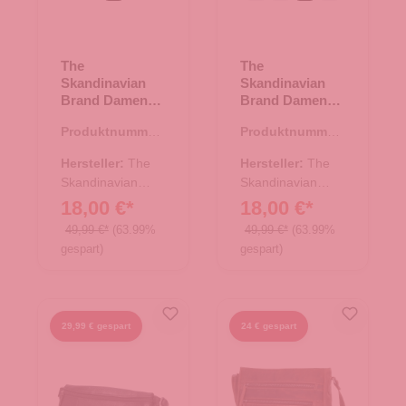
The
The
Skandinavian
Skandinavian
Brand Damen
Brand Damen
Leder
Leder
Produktnummer:
Produktnummer:
Schultertasche -
Umhängetasche
10.18009.50
10.18010.50
Purple
- Purple
Hersteller:
The
Hersteller:
The
Skandinavian
Skandinavian
Brand
Brand
18,00 €*
18,00 €*
49,99 €*
(63.99%
49,99 €*
(63.99%
gespart)
gespart)
29,99 € gespart
24 € gespart