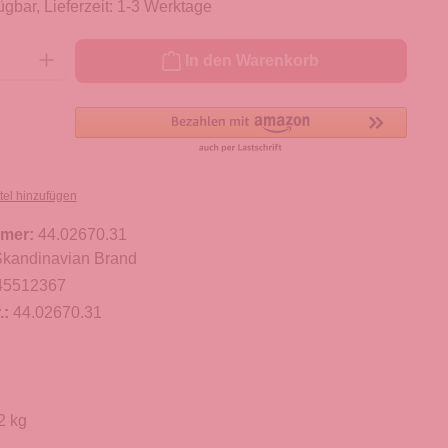
ügbar, Lieferzeit: 1-3 Werktage
ib den gewünschten Wert ein oder benutze die Schaltflächen um die Anzahl zu er
In den Warenkorb
tel hinzufügen
mer:
44.02670.31
kandinavian Brand
45512367
.:
44.02670.31
2 kg