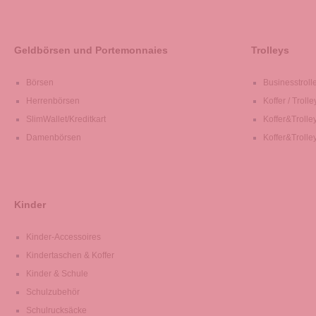
Geldbörsen und Portemonnaies
Trolleys
Börsen
Businesstroll
Herrenbörsen
Koffer / Trolle
SlimWallet/Kreditkart
Koffer&Trolle
Damenbörsen
Koffer&Trolle
Kinder
Kinder-Accessoires
Kindertaschen & Koffer
Kinder & Schule
Schulzubehör
Schulrucksäcke