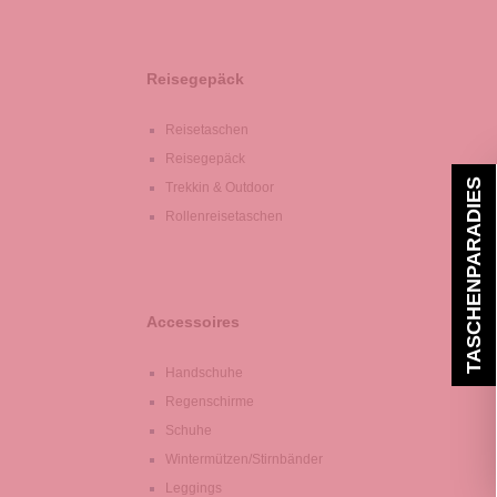
Reisegepäck
Reisetaschen
Reisegepäck
TASCHENPARADIES
Trekkin & Outdoor
Rollenreisetaschen
Accessoires
Handschuhe
Regenschirme
Schuhe
Wintermützen/Stirnbänder
Leggings