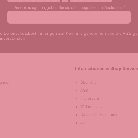
Um weiterzugehen, geben Sie die oben abgebildeten Zeichen ein*
ie
Datenschutzbestimmungen
zur Kenntnis genommen und die
AGB
gel
einverstanden.
Informationen & Shop Service
lungen
Über Uns
AGB
Impressum
Widerrufsrecht
Datenschutzerklärung
Jobs