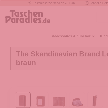
Kostenloser Versand ab 20 EUR
Schnelle Liefe
e springen
Zur Hauptnavigation springen
Accessoires & Zubehör
Kind
The Skandinavian Brand Le
braun