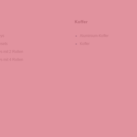
Koffer
eys
Aluminium-Koffer
ysets
Koffer
ys mit 2 Rollen
ys mit 4 Rollen