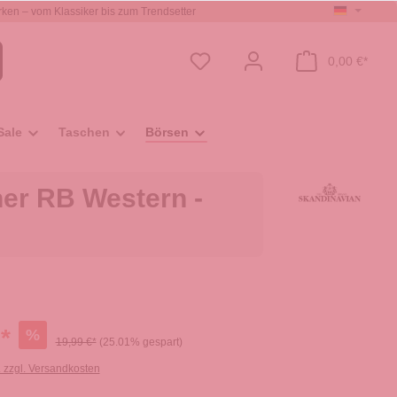
ken – vom Klassiker bis zum Trendsetter
0,00 €*
Sale
Taschen
Börsen
her RB Western -
*
%
19,99 €*
(25.01% gespart)
. zzgl. Versandkosten