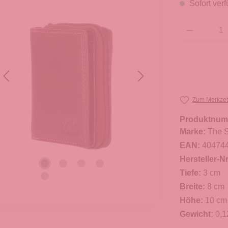
Sofort verf
Produkt Anzahl: G
Zum Merkzet
Produktnum
Marke:
The S
EAN:
40474
Hersteller-Nr
Tiefe:
3 cm
Breite:
8 cm
Höhe:
10 cm
Gewicht:
0,1