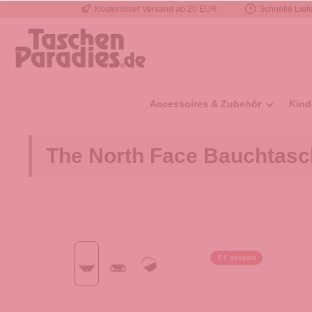
Kostenloser Versand ab 20 EUR
Schnelle Liefe
e springen
Zur Hauptnavigation springen
Accessoires & Zubehör
Kind
The North Face Bauchtasc
5 € gespart