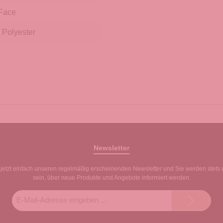
 Face
 Polyester
Newsletter
jetzt einfach unseren regelmäßig erscheinenden Newsletter und Sie werden stets 
sein, über neue Produkte und Angebote informiert werden.
E-
Mail-
Adresse*