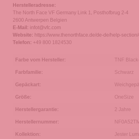
Herstelleradresse:
The North Face VF Germany Link 1, Posthofbrug 2-4
2600 Antwerpen Belgien
E-Mail:
infot@vfc.com
Website:
https://www.thenorthface.de/de-de/help-section/
Telefon:
+49 800 1824530
Farbe vom Hersteller:
TNF Black
Farbfamilie:
Schwarz
Gepäckart:
Weichgep
Größe:
OneSize
Herstellergarantie:
2 Jahre
Herstellernummer:
NF0A52T
Kollektion:
Jester Lum