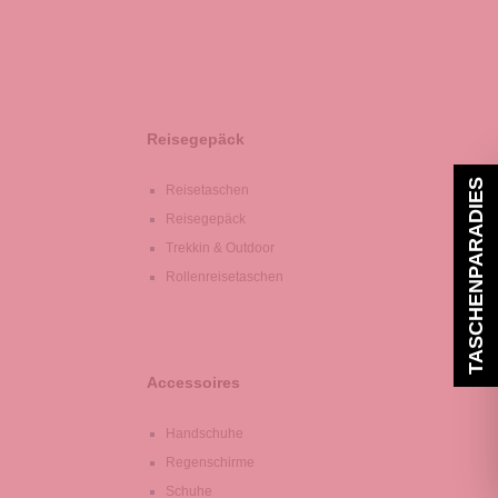
Reisegepäck
TASCHENPARADIES
Reisetaschen
Reisegepäck
Trekkin & Outdoor
Rollenreisetaschen
Accessoires
Handschuhe
Regenschirme
Schuhe