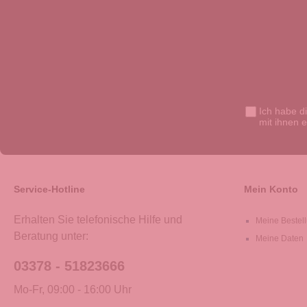
Ich habe d
mit ihnen 
Service-Hotline
Mein Konto
Erhalten Sie telefonische Hilfe und
Meine Bestel
Beratung unter:
Meine Daten
03378 - 51823666
Mo-Fr, 09:00 - 16:00 Uhr