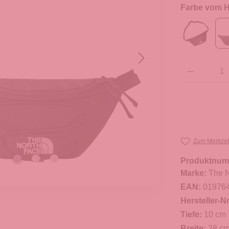
Farbe vom He
Produkt Anzahl: G
Zum Merkzet
Produktnum
Marke:
The N
EAN:
01976
Hersteller-Nr
Tiefe:
10 cm
Breite:
28 c