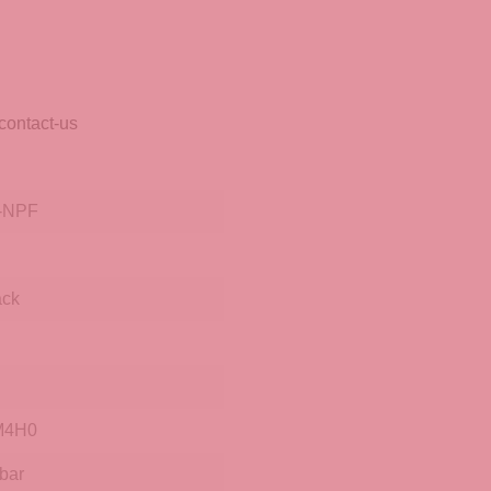
contact-us
-NPF
äck
M4H0
bar