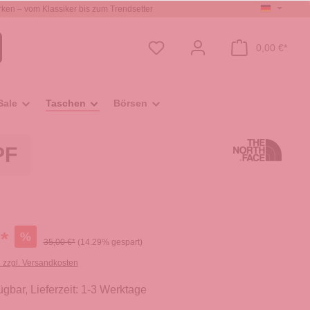
ken – vom Klassiker bis zum Trendsetter
0,00 €*
Sale
Taschen
Börsen
PF
*
%
35,00 €*
(14.29% gespart)
. zzgl. Versandkosten
ügbar, Lieferzeit: 1-3 Werktage