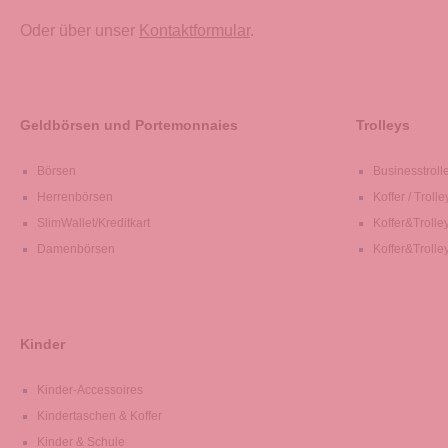
Oder über unser
Kontaktformular
.
Geldbörsen und Portemonnaies
Trolleys
Börsen
Businesstroll
Herrenbörsen
Koffer / Trolle
SlimWallet/Kreditkart
Koffer&Trolle
Damenbörsen
Koffer&Trolle
Kinder
Kinder-Accessoires
Kindertaschen & Koffer
Kinder & Schule