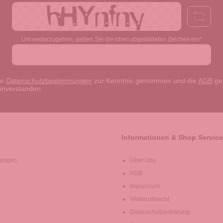
Um weiterzugehen, geben Sie die oben abgebildeten Zeichen ein*
ie
Datenschutzbestimmungen
zur Kenntnis genommen und die
AGB
gel
einverstanden.
Informationen & Shop Service
lungen
Über Uns
AGB
Impressum
Widerrufsrecht
Datenschutzerklärung