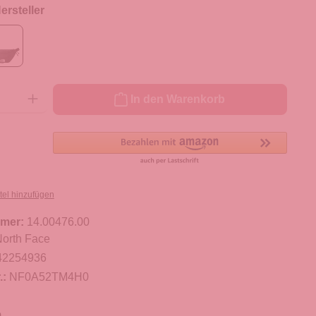
rsteller
ib den gewünschten Wert ein oder benutze die Schaltflächen um die Anzahl zu er
In den Warenkorb
tel hinzufügen
mer:
14.00476.00
orth Face
42254936
.:
NF0A52TM4H0
m