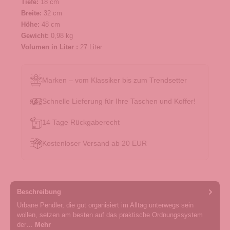
Tiefe:
18 cm
Breite:
32 cm
Höhe:
48 cm
Gewicht:
0,98 kg
Volumen in Liter :
27 Liter
Marken – vom Klassiker bis zum Trendsetter
Schnelle Lieferung für Ihre Taschen und Koffer!
14 Tage Rückgaberecht
Kostenloser Versand ab 20 EUR
Beschreibung
Urbane Pendler, die gut organisiert im Alltag unterwegs sein
wollen, setzen am besten auf das praktische Ordnungssystem
der…
Mehr