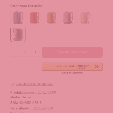
Farbe vom Hersteller
Produkt Anzahl: Gib den gewünschten Wert ein oder benutze die Schaltflächen um die 
In den Warenkorb
Zum Merkzettel hinzufügen
Produktnummer:
25.01764.00
Marke:
Deuter
EAN:
4046051116518
Hersteller-Nr.:
3812321-7000