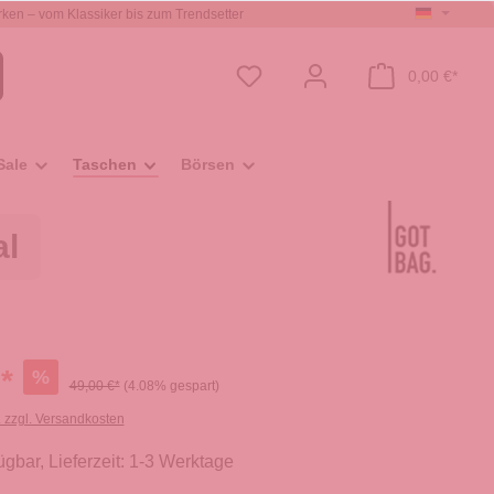
ken – vom Klassiker bis zum Trendsetter
0,00 €*
Sale
Taschen
Börsen
al
*
%
49,00 €*
(4.08% gespart)
. zzgl. Versandkosten
ügbar, Lieferzeit: 1-3 Werktage