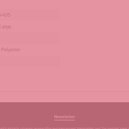
-435
Large
 Polyester
Newsletter
jetzt einfach unseren regelmäßig erscheinenden Newsletter und Sie werden stets 