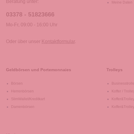
Beratung unter:
Meine Daten
03378 - 51823666
Mo-Fr, 09:00 - 16:00 Uhr
Oder über unser
Kontaktformular
.
Geldbörsen und Portemonnaies
Trolleys
Börsen
Businesstroll
Herrenbörsen
Koffer / Trolle
SlimWallet/Kreditkart
Koffer&Trolle
Damenbörsen
Koffer&Trolle