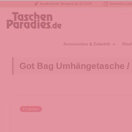
Kostenloser Versand ab 20 EUR
Schnelle Liefe
e springen
Zur Hauptnavigation springen
Accessoires & Zubehör
Kind
Got Bag Umhängetasche /
2 € gespart