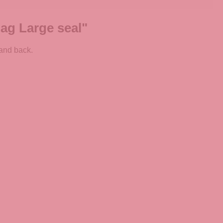
g Large seal"
and back.