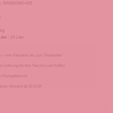
.:
BA0091MO-435
m
 kg
iter :
20 Liter
 – vom Klassiker bis zum Trendsetter
e Lieferung für Ihre Taschen und Koffer!
e Rückgaberecht
loser Versand ab 20 EUR