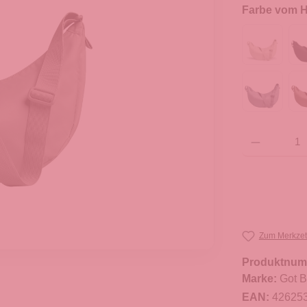
Farbe vom He
Produkt Anzahl: G
Zum Merkzet
Produktnum
Marke:
Got 
EAN:
42625