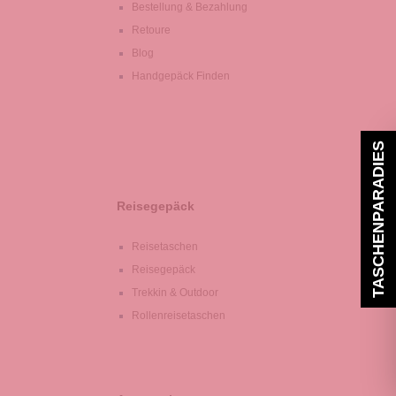
Bestellung & Bezahlung
Retoure
Blog
Handgepäck Finden
TASCHENPARADIES
Reisegepäck
Reisetaschen
Reisegepäck
Trekkin & Outdoor
Rollenreisetaschen