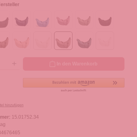
rsteller
ib den gewünschten Wert ein oder benutze die Schaltflächen um die Anzahl zu er
In den Warenkorb
tel hinzufügen
mer:
15.01752.34
Bag
34676465