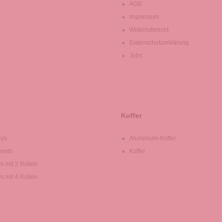
AGB
Impressum
Widerrufsrecht
Datenschutzerklärung
Jobs
Koffer
eys
Aluminium-Koffer
ysets
Koffer
ys mit 2 Rollen
ys mit 4 Rollen