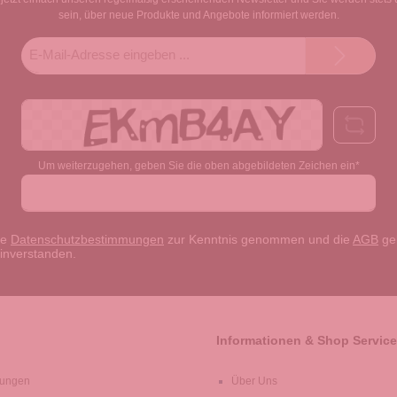
sein, über neue Produkte und Angebote informiert werden.
E-
Mail-
Adresse*
Um weiterzugehen, geben Sie die oben abgebildeten Zeichen ein*
ie
Datenschutzbestimmungen
zur Kenntnis genommen und die
AGB
gel
einverstanden.
Informationen & Shop Service
lungen
Über Uns