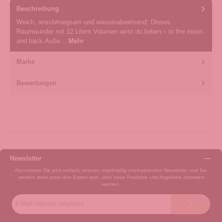
Beschreibung
Weich, anschmiegsam und wasserabweisend: Dieses
Raumwunder mit 12 Litern Volumen wirst du lieben – to the moon
and back.Auße…
Mehr
Marke
Bewertungen
Newsletter
Abonnieren Sie jetzt einfach unseren regelmäßig erscheinenden Newsletter und Sie
werden stets unter den Ersten sein, über neue Produkte und Angebote informiert
werden.
E-
Mail-
Adresse*