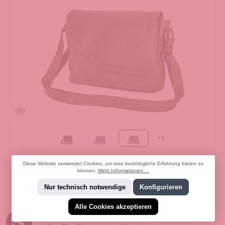
+
1
Black
Blue
Green
Diese Website verwendet Cookies, um eine bestmögliche Erfahrung bieten zu
können.
Mehr Informationen ...
The Skandinavian Brand Damen
Leder Umhängetasche - Green
Nur technisch notwendige
Konfigurieren
Alle Cookies akzeptieren
Produktnummer:
10.18010.40
Werkzeugleiste anzeigen