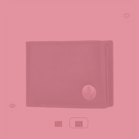
braun
schwarz