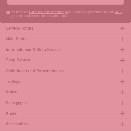
Ich habe die
Datenschutzbestimmungen
zur Kenntnis genommen und die
AGB
gelesen und bin mit ihnen einverstanden.
Service-Hotline
Mein Konto
Informationen & Shop Service
Shop Service
Geldbörsen und Portemonnaies
Trolleys
Koffer
Reisegepäck
Kinder
Accessoires