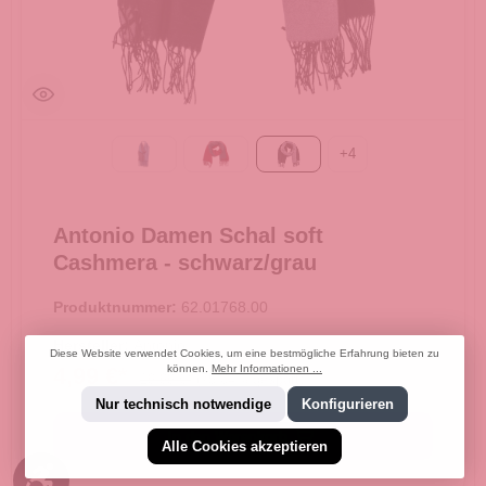
+
4
69-navy
bordeaux/grau
schwarz/grau
Antonio Damen Schal soft
Cashmera - schwarz/grau
Produktnummer:
62.01768.00
Hersteller:
Antonio
Diese Website verwendet Cookies, um eine bestmögliche Erfahrung bieten zu
können.
Mehr Informationen ...
4,99 €*
19,99 €*
(75.04% gespart)
Nur technisch notwendige
Konfigurieren
In den Warenkorb
Alle Cookies akzeptieren
Werkzeugleiste anzeigen