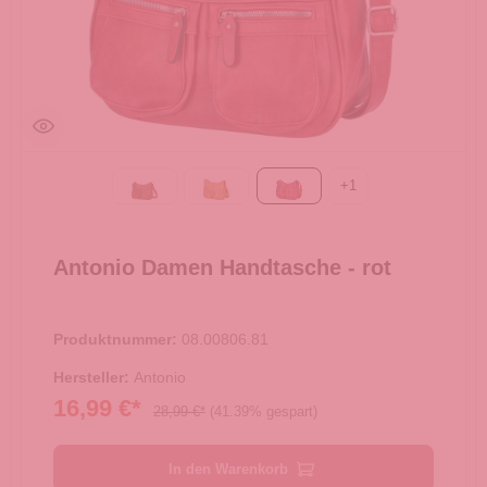
+
1
Camel
gelb
rot
Antonio Damen Handtasche - rot
Produktnummer:
08.00806.81
Hersteller:
Antonio
16,99 €*
28,99 €*
(41.39% gespart)
In den Warenkorb