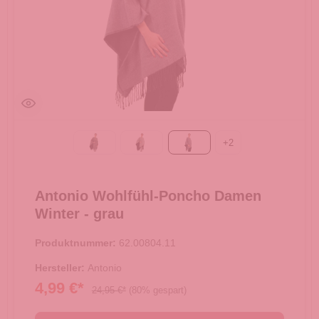
+
2
Taupe
beige
grau
Antonio Wohlfühl-Poncho Damen
Winter - grau
Produktnummer:
62.00804.11
Hersteller:
Antonio
4,99 €*
24,95 €*
(80% gespart)