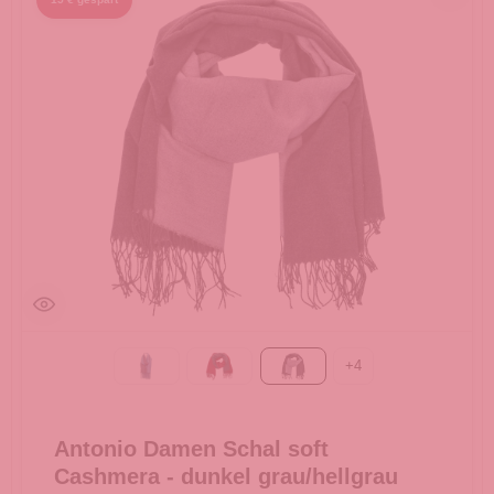
+
4
69-navy
bordeaux/grau
dunkel grau/hellgrau
Antonio Damen Schal soft
Cashmera - dunkel grau/hellgrau