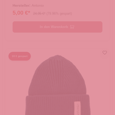
Hersteller:
Antonio
5,00 €*
24,95 €*
(79.96% gespart)
In den Warenkorb
10 € gespart