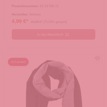
Produktnummer:
62.01768.11
Hersteller:
Antonio
4,99 €*
19,99 €*
(75.04% gespart)
In den Warenkorb
15 € gespart