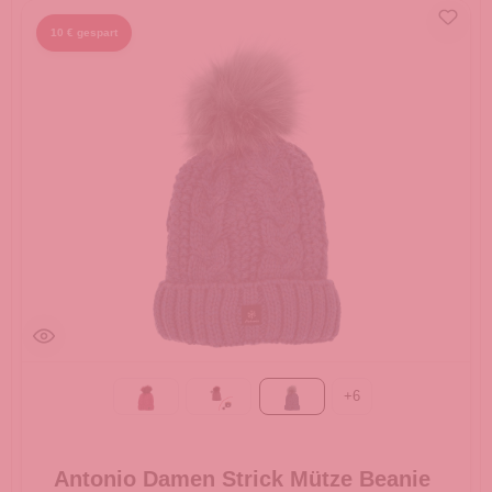
10 € gespart
+
6
berry
bordeaux
petrol
Antonio Damen Strick Mütze Beanie